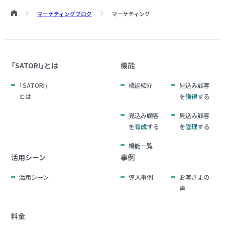
マーケティングブログ
マーケティング
「SATORI」とは
機能
「SATORI」
機能紹介
見込み顧客
とは
を
獲得
する
見込み顧客
見込み顧客
を
育成
する
を
管理
する
機能一覧
活用シーン
事例
活用シーン
導入事例
お客さまの
声
料金