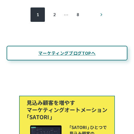
投
次
…
1
2
8
の
稿
ペ
ー
ジ
の
ペ
マーケティングブログTOPへ
ー
ジ
送
り