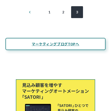
投
前
1
2
3
の
稿
ペ
ー
ジ
の
ペ
マーケティングブログTOPへ
ー
ジ
送
り