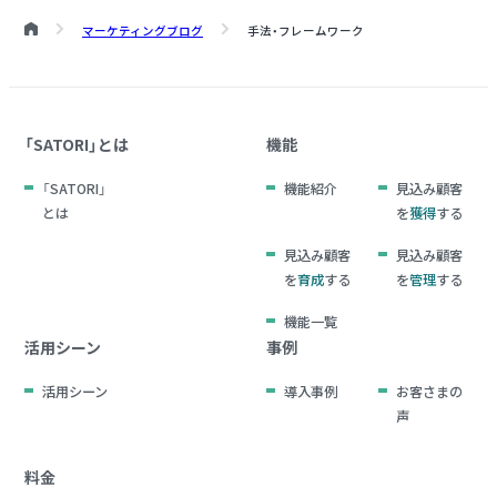
マーケティングブログ
手法・フレームワーク
「SATORI」とは
機能
「SATORI」
機能紹介
見込み顧客
とは
を
獲得
する
見込み顧客
見込み顧客
を
育成
する
を
管理
する
機能一覧
活用シーン
事例
活用シーン
導入事例
お客さまの
声
料金