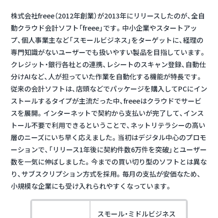
株式会社freee（2012年創業）が2013年にリリースしたのが、全自
動クラウド会計ソフト「freee」です。
中小企業やスタートアッ
プ、個人事業主など「スモールビジネス」をターゲットに、経理の
専門知識がないユーザーでも扱いやすい製品を目指しています。
クレジット・銀行各社との連携、レシートのスキャン登録、自動仕
分けAIなど、人が担っていた作業を自動化する機能が特長です。
従来の会計ソフトは、店頭などでパッケージを購入してPCにイン
ストールするタイプが主流だった中、freeeはクラウドでサービ
スを展開。インターネットで契約から支払いが完了して、インス
トール不要で利用できるということで、ネットリテラシーの高い
層のニーズにいち早く応えました。当初はデジタル中心のプロモ
ーションで、「リリース1年後に契約件数6万件を突破」とユーザー
数を一気に伸ばしました。今までの買い切り型のソフトとは異な
り、サブスクリプション方式を採用。毎月の支払が安価なため、
小規模な企業にも受け入れられやすくなっています。
スモール・ミドルビジネス