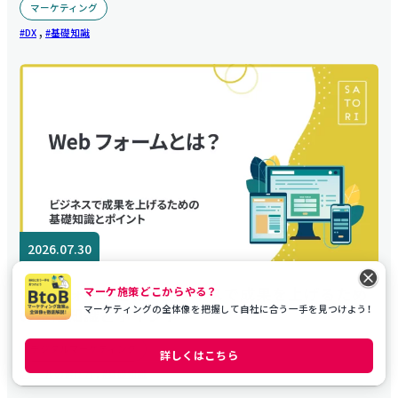
マーケティング
,
DX
基礎知識
2026.07.30
Webフォームとは？ビジネスで成果を上げるため
マーケ施策どこからやる？
マーケティングの全体像を把握して自社に合う一手を見つけよう！
の基礎知識とポイント
デジタルマーケティング
詳しくはこちら
,
ツールの選び方
基礎知識