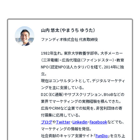
山内 悠太（やまうち ゆうた）
ファンディオ株式会社 代表取締役
1982年生れ。東京大学教養学部卒。大手メーカー
（三洋電機）・広告代理店（ファインドスター）・教育
NPO（認定NPO法人カタリバ）を経て、2014年に独
立。
現在はコンサルタントとして、デジタルマーケティ
ングを主に支援している。
D2C（EC通販）やサブスクリプション、BtoBなどの
業界でマーケティングの実務経験を積んできた。
広告やCRMなど企業での知見を、非営利団体の寄
付募集に応用している。
ブログ
や
Twitter
・
Linkedin
・
Facebook
などでも、
マーケティングの情報を発信。
社会貢献のキャリア支援サイト「
FunDio
」を立ち上