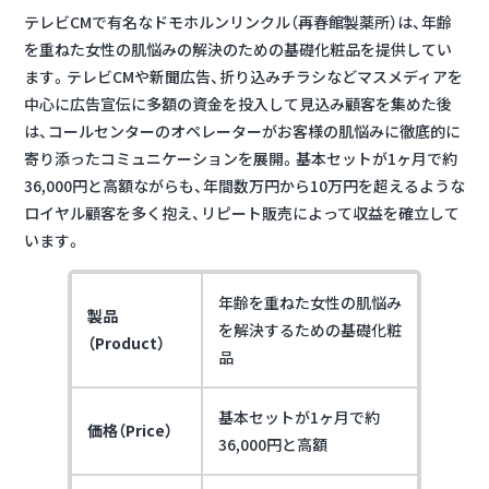
テレビCMで有名なドモホルンリンクル（再春館製薬所）は、年齢
を重ねた女性の肌悩みの解決のための基礎化粧品を提供してい
ます。テレビCMや新聞広告、折り込みチラシなどマスメディアを
中心に広告宣伝に多額の資金を投入して見込み顧客を集めた後
は、
コールセンターのオペレーターがお客様の肌悩みに徹底的に
寄り添ったコミュニケーションを展開。
基本セットが1ヶ月で約
36,000円と高額ながらも、年間数万円から10万円を超えるような
ロイヤル顧客を多く抱え、リピート販売によって収益を確立して
います。
年齢を重ねた女性の肌悩み
製品
を解決するための基礎化粧
（Product）
品
基本セットが1ヶ月で約
価格（Price）
36,000円と高額