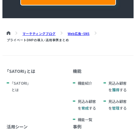
マーケティングブログ
Web広告・SNS
プライベートDMPの導入・活用事例まとめ
「SATORI」とは
機能
「SATORI」
機能紹介
見込み顧客
とは
を
獲得
する
見込み顧客
見込み顧客
を
育成
する
を
管理
する
機能一覧
活用シーン
事例