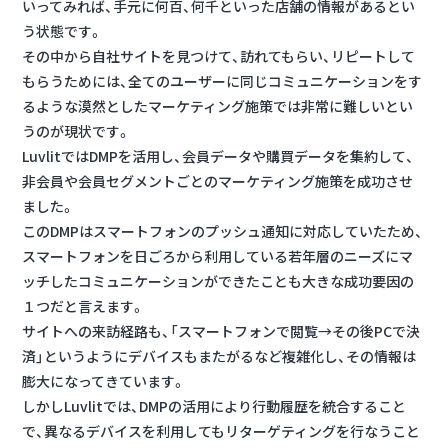
いってみれば、手元に何百、何千といった店舗の情報があるとい
う状態です。
その中から自社サイトを見つけて、訪れてもらい、リピートして
もらうためには、全てのユーザーに同じコミュニケーションをす
るような漠然としたマーケティング施策では非常に難しいとい
うのが現状です。
LuvlitではDMPを活用し、会員データや購買データを集約して、
非会員や会員セグメントごとのマーケティング施策を成功させ
ました。
このDMPはスマートフォンのプッシュ通知に対応していたため、
スマートフォンを日ごろから利用している若年層のニーズにマ
ッチしたコミュニケーションができたことも大きな成功要因の
１つだと言えます。
サイトへの来訪経路も、「スマートフォンで閲覧→その後PCで決
済」というようにデバイスもまたがるなど複雑化し、その情報は
膨大になってきています。
しかしLuvlitでは、DMPの活用により行動履歴を統合すること
で、異なるデバイスを利用してもリターゲティングを行なうこと