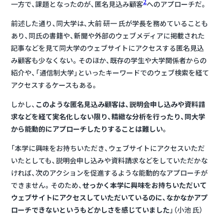
2
一方で、課題となったのが、匿名見込み顧客
へのアプローチだ。
前述した通り、同大学は、大前 研一 氏が学長を務めていることも
あり、同氏の書籍や、新聞や外部のウェブメディアに掲載された
記事などを見て同大学のウェブサイトにアクセスする匿名見込
み顧客も少なくない。そのほか、既存の学生や大学関係者からの
紹介や、「通信制大学」といったキーワードでのウェブ検索を経て
アクセスするケースもある。
しかし、
このような匿名見込み顧客は、説明会申し込みや資料請
求などを経て実名化しない限り、精緻な分析を行ったり、同大学
から能動的にアプローチしたりすることは難しい
。
「本学に興味をお持ちいただき、ウェブサイトにアクセスいただ
いたとしても、説明会申し込みや資料請求などをしていただかな
ければ、次のアクションを促進するような能動的なアプローチが
できません。そのため、
せっかく本学に興味をお持ちいただいて
ウェブサイトにアクセスしていただいているのに、なかなかアプ
ローチできないというもどかしさを感じていました
」（小池 氏）