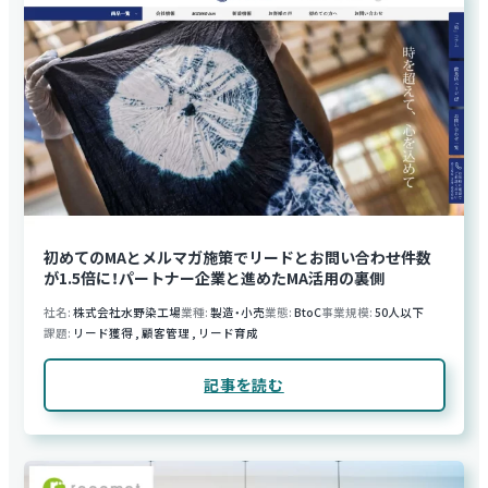
初めてのMAとメルマガ施策でリードとお問い合わせ件数
が1.5倍に！パートナー企業と進めたMA活用の裏側
社名
株式会社水野染工場
業種
製造・小売
業態
BtoC
事業規模
50人以下
課題
リード獲得
,
顧客管理
,
リード育成
記事を読む