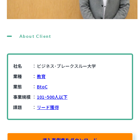
About Client
社名
ビジネス･ブレークスルー大学
業種
教育
業態
BtoC
事業規模
101~500人以下
課題
リード獲得