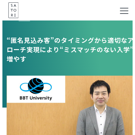
Skip
to
Case
content
“匿名見込み客”のタイミングから適切なア
ローチ実現により“ミスマッチのない入学”
増やす