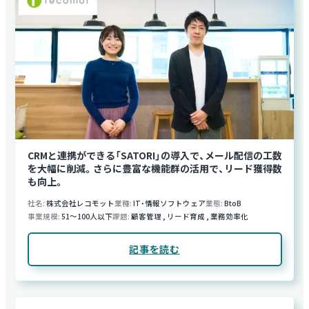
CRMと連携ができる「SATORI」の導入で、メール配信の工数
を大幅に削減。さらに豊富な機能群の活用で、リード獲得数
も向上。
社名
株式会社レコモット
業種
IT・情報ソフトウェア
業態
BtoB
事業規模
51～100人以下
課題
顧客管理
,
リード育成
,
業務効率化
記事を読む