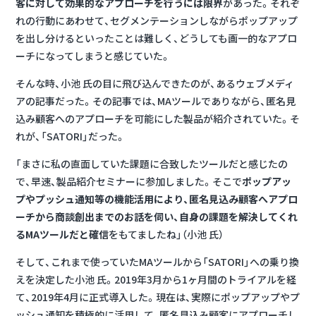
客に対して効果的なアプローチを行うには限界
があった。それぞ
れの行動にあわせて、セグメンテーションしながらポップアップ
を出し分けるといったことは難しく、どうしても画一的なアプロ
ーチになってしまうと感じていた。
そんな時、小池 氏の目に飛び込んできたのが、あるウェブメディ
アの記事だった。その記事では、MAツールでありながら、匿名見
込み顧客へのアプローチを可能にした製品が紹介されていた。そ
れが、「SATORI」だった。
「まさに私の直面していた課題に合致したツールだと感じたの
で、早速、製品紹介セミナーに参加しました。そこで
ポップアッ
プやプッシュ通知等の機能活用により、匿名見込み顧客へアプロ
ーチから商談創出までのお話を伺い、自身の課題を解決してくれ
るMAツールだと確信
をもてましたね」（小池 氏）
そして、これまで使っていたMAツールから「SATORI」への乗り換
えを決定した小池 氏。2019年3月から1ヶ月間のトライアルを経
て、2019年4月に正式導入した。現在は、実際にポップアップやプ
ッシュ通知を積極的に活用して、匿名見込み顧客にアプローチし