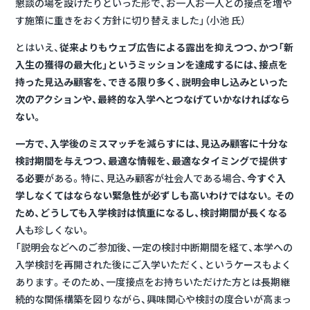
懇談の場を設けたりといった形で、お一人お一人との接点を増や
す施策に重きをおく方針に切り替えました」（小池 氏）
とはいえ、
従来よりもウェブ広告による露出を抑えつつ、かつ「新
入生の獲得の最大化」というミッションを達成するには、接点を
持った見込み顧客を、できる限り多く、説明会申し込みといった
次のアクションや、最終的な入学へとつなげていかなければなら
ない。
一方で、入学後のミスマッチを減らすには、見込み顧客に十分な
検討期間を与えつつ、最適な情報を、最適なタイミングで提供す
る必要
がある。特に、見込み顧客が社会人である場合、
今すぐ入
学しなくてはならない緊急性が必ずしも高いわけではない。その
ため、どうしても入学検討は慎重になるし、検討期間が長くなる
人
も珍しくない。
「説明会などへのご参加後、一定の検討中断期間を経て、本学への
入学検討を再開された後にご入学いただく、というケースもよく
あります。そのため、一度接点をお持ちいただけた方とは長期継
続的な関係構築を図りながら、興味関心や検討の度合いが高まっ