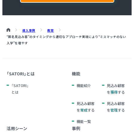
導入事例
教育
“匿名見込み客”のタイミングから適切なアプローチ実現により“ミスマッチのない
入学”を増やす
「SATORI」とは
機能
「SATORI」
機能紹介
見込み顧客
とは
を
獲得
する
見込み顧客
見込み顧客
を
育成
する
を
管理
する
機能一覧
活用シーン
事例