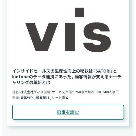
インサイドセールスの生産性向上の秘訣は「SATORI」と
kintoneのデータ連携にあった。顧客情報が支えるナーチ
ャリングの革新とは
社名
株式会社ヴィス
業種
サービス
業態
BtoB
事業規模
101~500人以下
課題
営業強化
,
顧客管理
,
リード育成
記事を読む