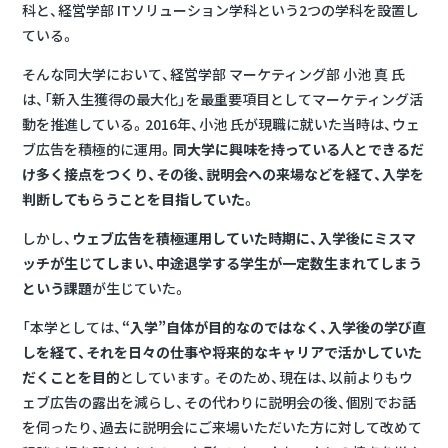
科と、経営学部 ITソリューション学科という2つの学科を設置し
ている。
そんな同大学において、経営学部 マーケティング部 小池 真 氏
は、「新入生獲得の最大化」を最重要項目としてマーケティング活
動を推進している。2016年、小池 氏が現職に就いた当時は、ウェ
ブ広告を積極的に運用。
同大学に興味を持っている人とできるだ
け多く接点をつくり、その後、説明会への来場などを経て、入学を
判断してもらうことを目指していた
。
しかし、
ウェブ広告を積極運用していた時期に、入学後にミスマ
ッチが生じてしまい、中途退学する学生が一定数生まれてしまう
という課題
が生じていた。
「本学としては、
“入学”自体が目的なのではなく、入学後の学び直
しを経て、それを日々の仕事や将来的なキャリアで活かしていた
だくことを目的
としています。そのため、現在は、以前よりもウ
ェブ広告の露出を減らし、その代わりに説明会の後、個別でお話
を伺ったり、過去に説明会にご来場いただいた方に対して改めて