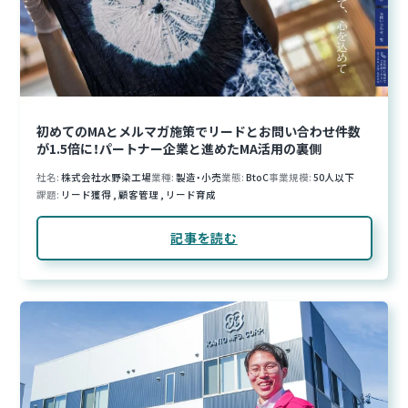
初めてのMAとメルマガ施策でリードとお問い合わせ件数
が1.5倍に！パートナー企業と進めたMA活用の裏側
社名
株式会社水野染工場
業種
製造・小売
業態
BtoC
事業規模
50人以下
課題
リード獲得
,
顧客管理
,
リード育成
記事を読む