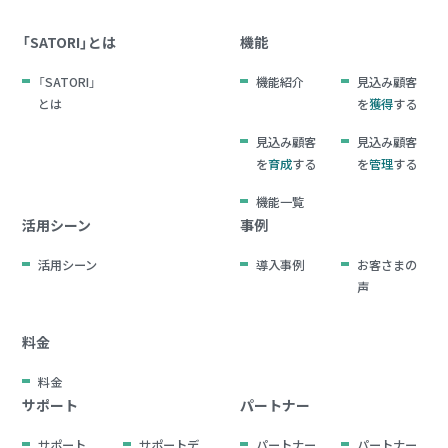
「SATORI」とは
機能
「SATORI」
機能紹介
見込み顧客
とは
を
獲得
する
見込み顧客
見込み顧客
を
育成
する
を
管理
する
機能一覧
活用シーン
事例
活用シーン
導入事例
お客さまの
声
料金
料金
サポート
パートナー
サポート
サポートデ
パートナー
パートナー