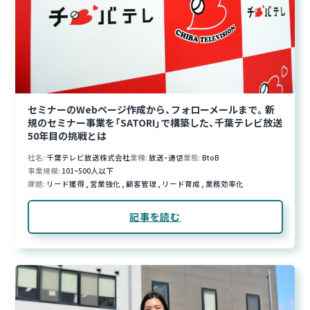
セミナーのWebページ作成から、フォローメールまで。新
規のセミナー事業を「SATORI」で構築した、千葉テレビ放送
50年目の挑戦とは
社名
千葉テレビ放送株式会社
業種
放送・通信
業態
BtoB
事業規模
101~500人以下
課題
リード獲得
,
営業強化
,
顧客管理
,
リード育成
,
業務効率化
記事を読む