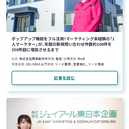
ポップアップ機能をフル活用！マーケティング未経験の「1
人マーケター」が、年間の新規問い合わせ件数約100件を
350件超に増加させるまで
社名
株式会社関東製作所
業種
製造・小売
業態
BtoB
事業規模
101~500人以下
課題
リード獲得
,
営業強化
,
リード育成
記事を読む