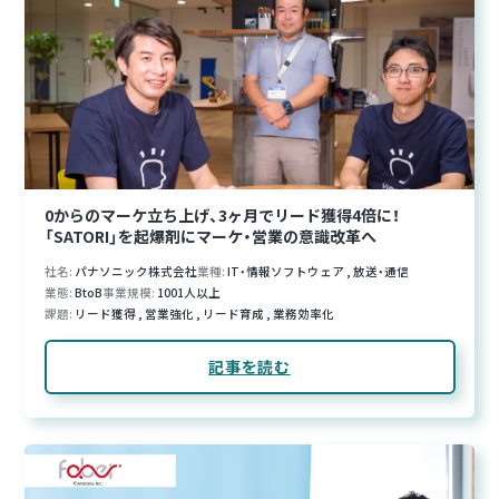
0からのマーケ立ち上げ、3ヶ月でリード獲得4倍に！
「SATORI」を起爆剤にマーケ・営業の意識改革へ
社名
パナソニック株式会社
業種
IT・情報ソフトウェア
,
放送・通信
業態
BtoB
事業規模
1001人以上
課題
リード獲得
,
営業強化
,
リード育成
,
業務効率化
記事を読む