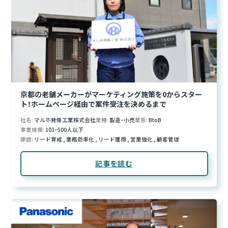
京都の老舗メーカーがマーケティング施策を0からスター
ト！ホームページ経由で案件受注を決めるまで
社名
マルホ発條工業株式会社
業種
製造・小売
業態
BtoB
事業規模
101~500人以下
課題
リード育成
,
業務効率化
,
リード獲得
,
営業強化
,
顧客管理
記事を読む