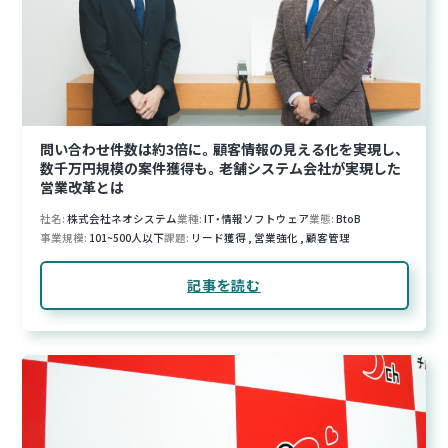
問い合わせ件数は約3倍に。顧客情報の見える化を実現し、
数千万円規模の案件獲得も。老舗システム会社が実現した
営業改革とは
社名
株式会社ネオシステム
業種
IT・情報ソフトウェア
業態
BtoB
事業規模
101~500人以下
課題
リード獲得
,
営業強化
,
顧客管理
記事を読む