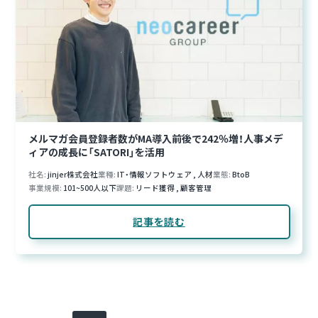
メルマガ会員登録者数がMA導入前後で242％増！人事メデ
ィアの成長に「SATORI」を活用
社名
jinjer株式会社
業種
IT・情報ソフトウェア
,
人材
業態
BtoB
事業規模
101~500人以下
課題
リード獲得
,
顧客管理
記事を読む