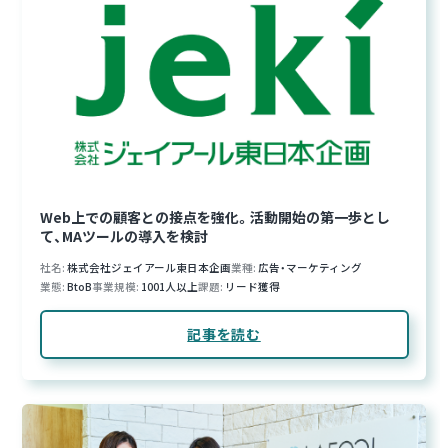
Web上での顧客との接点を強化。活動開始の第一歩とし
て、MAツールの導入を検討
社名
株式会社ジェイアール東日本企画
業種
広告・マーケティング
業態
BtoB
事業規模
1001人以上
課題
リード獲得
記事を読む