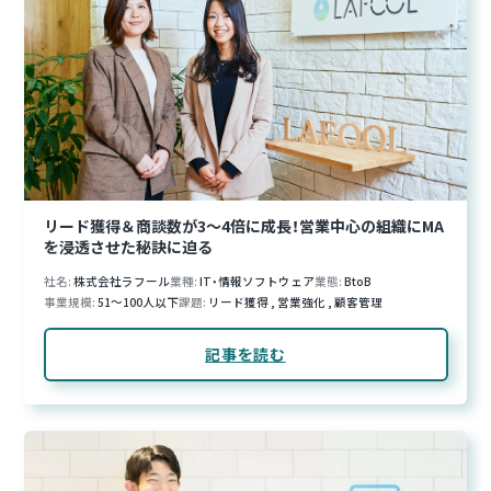
リード獲得＆商談数が3〜4倍に成長！営業中心の組織にMA
を浸透させた秘訣に迫る
社名
株式会社ラフール
業種
IT・情報ソフトウェア
業態
BtoB
事業規模
51～100人以下
課題
リード獲得
,
営業強化
,
顧客管理
記事を読む