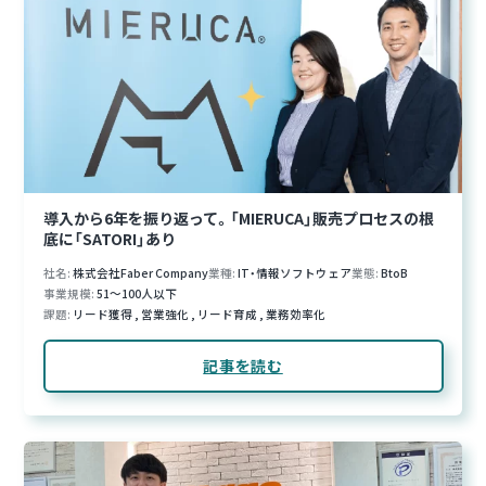
導入から6年を振り返って。「MIERUCA」販売プロセスの根
底に「SATORI」あり
社名
株式会社Faber Company
業種
IT・情報ソフトウェア
業態
BtoB
事業規模
51～100人以下
課題
リード獲得
,
営業強化
,
リード育成
,
業務効率化
記事を読む