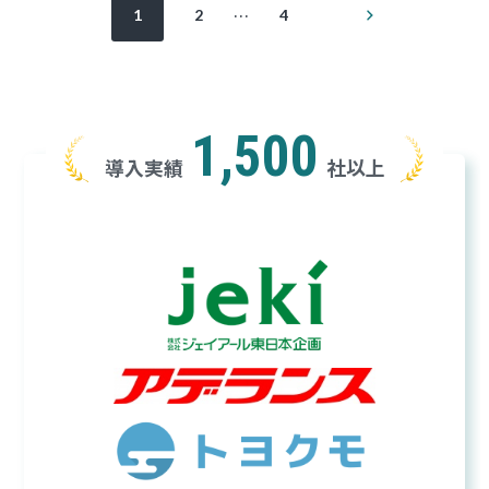
投
次
…
1
2
4
の
稿
ペ
ー
ジ
の
ペ
1,500
導入実績
社以上
ー
ジ
送
り