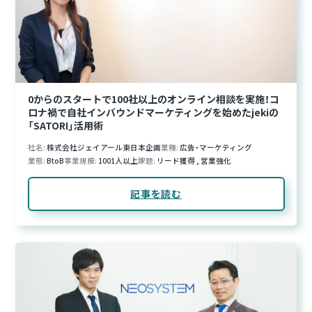
0からのスタートで100社以上のオンライン相談を実施！コ
ロナ禍で自社インバウンドマーケティングを始めたjekiの
「SATORI」活用術
社名
株式会社ジェイアール東日本企画
業種
広告・マーケティング
業態
BtoB
事業規模
1001人以上
課題
リード獲得
,
営業強化
記事を読む