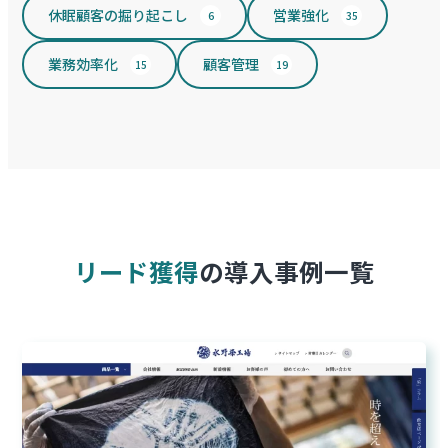
休眠顧客の掘り起こし
営業強化
6
35
業務効率化
顧客管理
15
19
リード獲得
の導入事例一覧