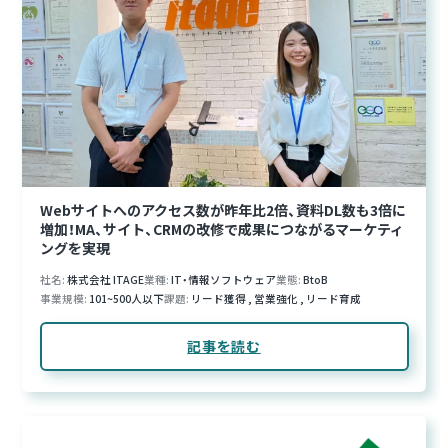
Webサイトへのアクセス数が昨年比2倍、資料DL数も3倍に
増加！MA、サイト、CRMの改修で成果につながるマーケティ
ングを実現
社名
株式会社 ITAGE
業種
IT・情報ソフトウェア
業態
BtoB
事業規模
101~500人以下
課題
リード獲得
,
営業強化
,
リード育成
記事を読む