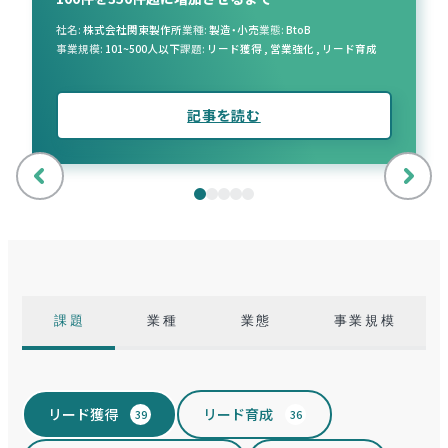
社名
株式会社関東製作所
業種
製造・小売
業態
BtoB
事業規模
101~500人以下
課題
リード獲得
,
営業強化
,
リード育成
記事を読む
前
次
へ
へ
課題
業種
業態
事業規模
リード獲得
リード育成
39
36