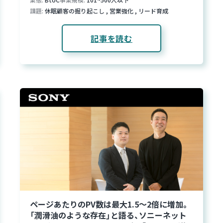
課題
休眠顧客の掘り起こし
,
営業強化
,
リード育成
記事を読む
ページあたりのPV数は最大1.5〜2倍に増加。
「潤滑油のような存在」と語る、ソニーネット