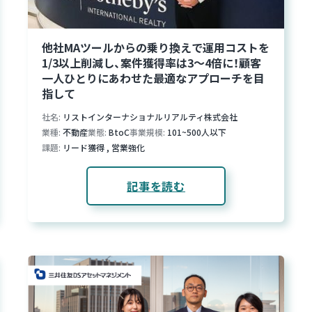
他社MAツールからの乗り換えで運用コストを
1/3以上削減し、案件獲得率は3～4倍に！顧客
一人ひとりにあわせた最適なアプローチを目
指して
社名
リストインターナショナルリアルティ株式会社
業種
不動産
業態
BtoC
事業規模
101~500人以下
課題
リード獲得
,
営業強化
記事を読む