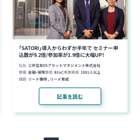
「SATORI」導入からわずか半年で セミナー申
込数が9.2倍/参加率が1.9倍に大幅UP！
社名
三井住友DSアセットマネジメント株式会社
業種
金融・保険
業態
BtoC
事業規模
1001人以上
課題
リード獲得
,
リード育成
記事を読む