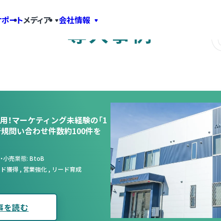
サポート
メディア
会社情報
導入事例
用！マーケティング未経験の「1
規問い合わせ件数約100件を
・小売
業態
BtoB
ード獲得
,
営業強化
,
リード育成
事を読む