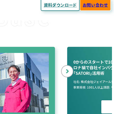
資料ダウンロード
お問い合わせ
Case
0からのスタートで1
ロナ禍で自社インバウ
「SATORI」活用術
次
へ
社名
株式会社ジェイアール
事業規模
1001人以上
課題
リ