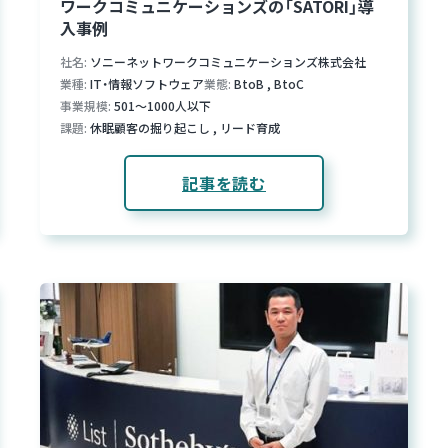
ワークコミュニケーションズの「SATORI」導
入事例
社名
ソニーネットワークコミュニケーションズ株式会社
業種
IT・情報ソフトウェア
業態
BtoB
,
BtoC
事業規模
501～1000人以下
課題
休眠顧客の掘り起こし
,
リード育成
記事を読む