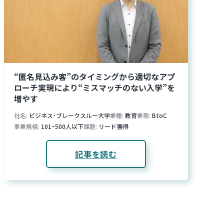
“匿名見込み客”のタイミングから適切なアプ
ローチ実現により“ミスマッチのない入学”を
増やす
社名
ビジネス･ブレークスルー大学
業種
教育
業態
BtoC
事業規模
101~500人以下
課題
リード獲得
記事を読む