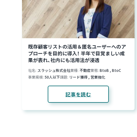
既存顧客リストの活用＆匿名ユーザーへのア
プローチを目的に導入！ 半年で目覚ましい成
果が表れ、社内にも活用法が浸透
社名
スラッシュ株式会社
業種
不動産
業態
BtoB
,
BtoC
事業規模
50人以下
課題
リード獲得
,
営業強化
記事を読む