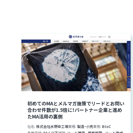
初めてのMAとメルマガ施策でリードとお問い
合わせ件数が1.5倍に！パートナー企業と進め
たMA活用の裏側
社名
株式会社水野染工場
業種
製造・小売
業態
BtoC
事業規模
50人以下
課題
リード獲得
,
顧客管理
,
リード育成