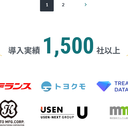
次
1
2
の
ペ
ー
ジ
1,500
導入実績
社以上