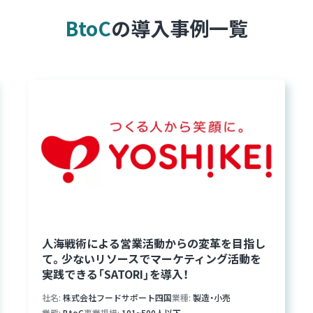
BtoC
の導入事例一覧
人海戦術による営業活動からの変革を目指し
て。少ないリソースでマーケティング活動を
実践できる「SATORI」を導入！
社名
株式会社フードサポート四国
業種
製造・小売
業態
BtoC
事業規模
101~500人以下