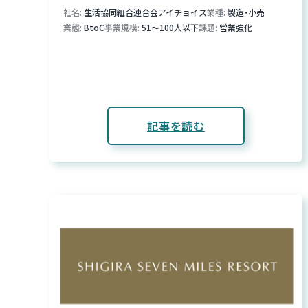
社名
生活協同組合連合会アイチョイス
業種
製造・小売
業態
BtoC
事業規模
51～100人以下
課題
営業強化
記事を読む