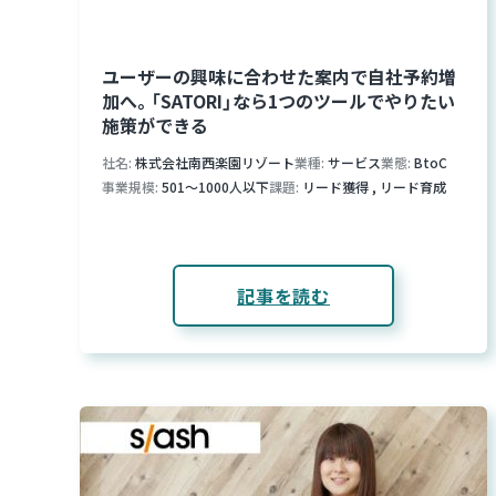
ユーザーの興味に合わせた案内で自社予約増
加へ。「SATORI」なら1つのツールでやりたい
施策ができる
社名
株式会社南西楽園リゾート
業種
サービス
業態
BtoC
事業規模
501～1000人以下
課題
リード獲得
,
リード育成
記事を読む