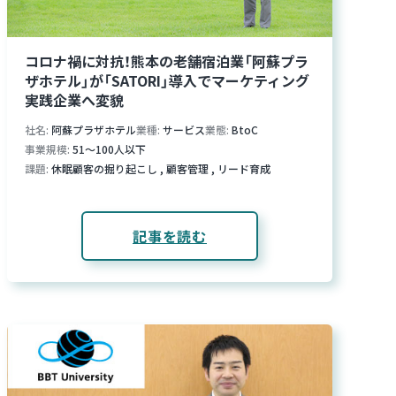
コロナ禍に対抗！熊本の老舗宿泊業「阿蘇プラ
ザホテル」が「SATORI」導入でマーケティング
実践企業へ変貌
社名
阿蘇プラザホテル
業種
サービス
業態
BtoC
事業規模
51～100人以下
課題
休眠顧客の掘り起こし
,
顧客管理
,
リード育成
記事を読む