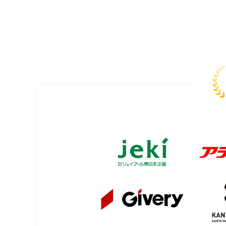
投
稿
の
ペ
ー
ジ
送
り