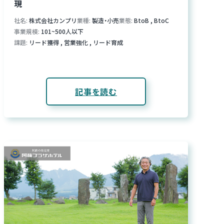
現
社名
株式会社カンプリ
業種
製造・小売
業態
BtoB
,
BtoC
事業規模
101~500人以下
課題
リード獲得
,
営業強化
,
リード育成
記事を読む