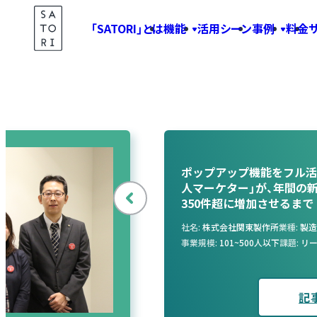
Skip
「SATORI」とは
機能
活用シーン
事例
料金
to
content
ポップアップ機能をフル活
人マーケター」が、年間の新
350件超に増加させるまで
前
へ
社名
株式会社関東製作所
業種
製造
事業規模
101~500人以下
課題
リ
記