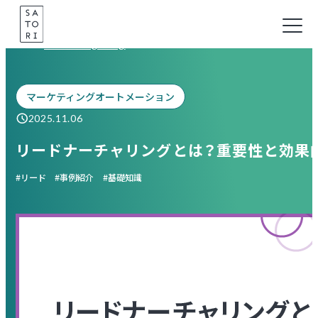
Skip
to
Marketing Blog
content
マーケティングオートメーション
2025.11.06
リードナーチャリングとは？重要性と効果
リード
事例紹介
基礎知識