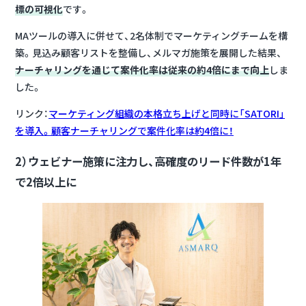
標の可視化
です。
MAツールの導入に併せて、2名体制でマーケティングチームを構
築。見込み顧客リストを整備し、メルマガ施策を展開した結果、
ナーチャリングを通じて案件化率は従来の約4倍にまで向上
しま
した。
リンク：
マーケティング組織の本格立ち上げと同時に「SATORI」
を導入。顧客ナーチャリングで案件化率は約4倍に！
2）ウェビナー施策に注力し、高確度のリード件数が1年
で2倍以上に