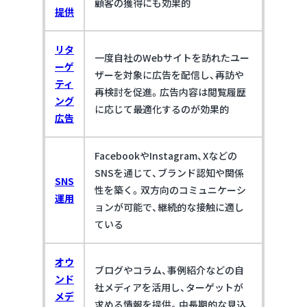
顧客の獲得にも効果的
提供
リタ
一度自社のWebサイトを訪れたユー
ーゲ
ザーを対象に広告を配信し、再訪や
ティ
再検討を促進。広告内容は閲覧履歴
ング
に応じて最適化するのが効果的
広告
FacebookやInstagram、Xなどの
SNSを通じて、ブランド認知や関係
SNS
性を築く。双方向のコミュニケーシ
運用
ョンが可能で、継続的な接触に適し
ている
オウ
ブログやコラム、事例紹介などの自
ンド
社メディアを活用し、ターゲットが
メデ
求める情報を提供。中長期的な見込