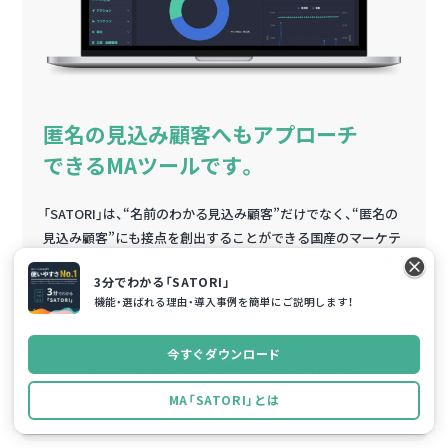
匿名の見込み顧客へもアプローチ
できるMAツールです。
「SATORI」は、“名前のわかる見込み顧客”だけでなく、“匿名の
見込み顧客”にも接点を創出することができる国産のマーケテ
ィングオートメーションツールです。Webサイト内の行動履
3分でわかる「SATORI」
歴を把握、興味関心の高い見込み顧客を発見し、アプローチす
機能・選ばれる理由・導入事例を簡単にご説明します！
べき最適なタイミングをご担当者さまへお伝えいたします。
今すぐダウンロード
見込み顧客を増やすMAツール「SATORI」
の詳細は
こちら
MA「SATORI」とは