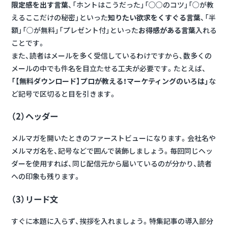
限定感を出す言葉
、「ホントはこうだった」「○○のコツ」「○が教
えるここだけの秘密」といった
知りたい欲求をくすぐる言葉
、「半
額」「○が無料」「プレゼント付」といった
お得感がある言葉
入れる
ことです。
また、読者はメールを多く受信しているわけですから、数多くの
メールの中でも件名を目立たせる工夫が必要です。たとえば、
「【無料ダウンロード】プロが教える！マーケティングのいろは」
な
ど記号で区切ると目を引きます。
（2）ヘッダー
メルマガを開いたときのファーストビューになります。会社名や
メルマガ名を、記号などで囲んで装飾しましょう。毎回同じヘッ
ダーを使用すれば、同じ配信元から届いているのが分かり、読者
への印象も残ります。
（3）リード文
すぐに本題に入らず、挨拶を入れましょう。特集記事の導入部分