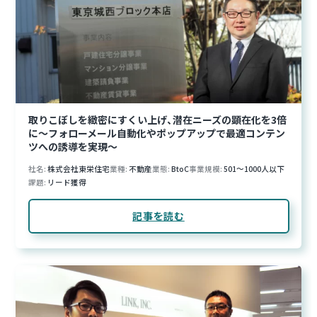
取りこぼしを緻密にすくい上げ、潜在ニーズの顕在化を3倍
に〜フォローメール自動化やポップアップで最適コンテン
ツへの誘導を実現〜
社名
株式会社東栄住宅
業種
不動産
業態
BtoC
事業規模
501～1000人以下
課題
リード獲得
記事を読む