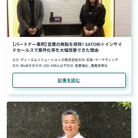
【パートナー事例】営業の無駄を排除！ SATORI×インサイ
ドセールスで案件化率を大幅改善できた理由
社名
ディーエムソリューションズ株式会社
業種
広告・マーケティング
業態
BtoB
事業規模
101~500人以下
課題
営業強化
,
業務効率化
記事を読む