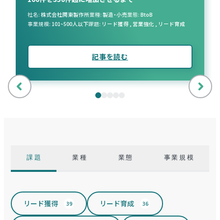
社名
株式会社関東製作所
業種
製造・小売
業態
BtoB
事業規模
101~500人以下
課題
リード獲得
,
営業強化
,
リード育成
記事を読む
前
次
へ
へ
課題
業種
業態
事業規模
リード獲得
リード育成
39
36