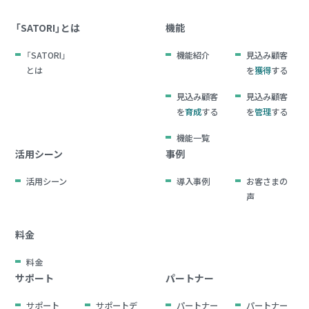
「SATORI」とは
機能
「SATORI」
機能紹介
見込み顧客
とは
を
獲得
する
見込み顧客
見込み顧客
を
育成
する
を
管理
する
機能一覧
活用シーン
事例
活用シーン
導入事例
お客さまの
声
料金
料金
サポート
パートナー
サポート
サポートデ
パートナー
パートナー