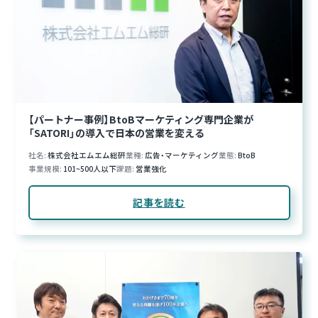
【パートナー事例】BtoBマーケティング専門企業が
「SATORI」の導入で日本の営業を変える
社名
株式会社エムエム総研
業種
広告・マーケティング
業態
BtoB
事業規模
101~500人以下
課題
営業強化
記事を読む