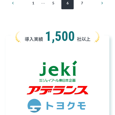
投
前
次
…
1
5
6
7
の
の
稿
ペ
ペ
ー
ー
ジ
ジ
の
ペ
1,500
導入実績
社以上
ー
ジ
送
り