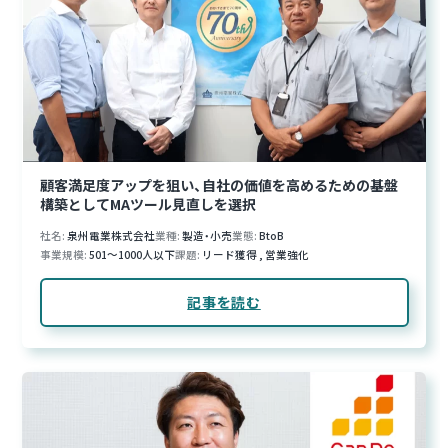
顧客満足度アップを狙い、自社の価値を高めるための基盤
構築としてMAツール見直しを選択
社名
泉州電業株式会社
業種
製造・小売
業態
BtoB
事業規模
501～1000人以下
課題
リード獲得
,
営業強化
記事を読む