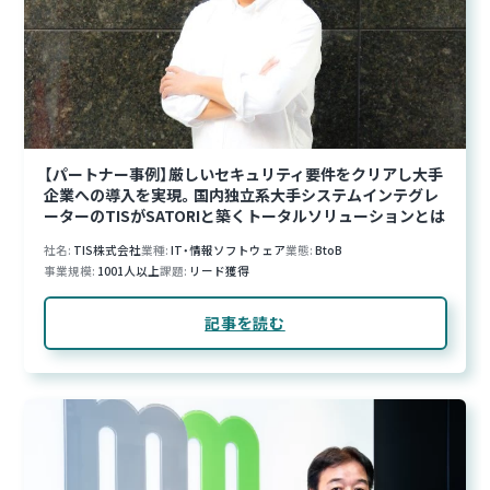
【パートナー事例】厳しいセキュリティ要件をクリアし大手
企業への導入を実現。国内独立系大手システムインテグレ
ーターのTISがSATORIと築くトータルソリューションとは
社名
TIS株式会社
業種
IT・情報ソフトウェア
業態
BtoB
事業規模
1001人以上
課題
リード獲得
記事を読む