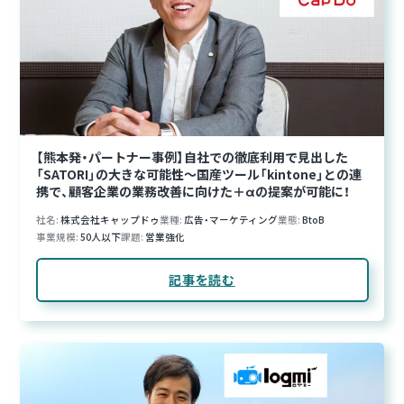
【熊本発・パートナー事例】自社での徹底利用で見出した
「SATORI」の大きな可能性～国産ツール「kintone」との連
携で、顧客企業の業務改善に向けた＋αの提案が可能に！
社名
株式会社キャップドゥ
業種
広告・マーケティング
業態
BtoB
事業規模
50人以下
課題
営業強化
記事を読む