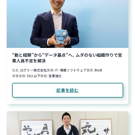
“勘と経験”から“データ基点”へ。ムダのない組織作りで営
業人員不足を解決
社名
ログミー株式会社
業種
IT・情報ソフトウェア
業態
BtoB
事業規模
50人以下
課題
営業強化
記事を読む