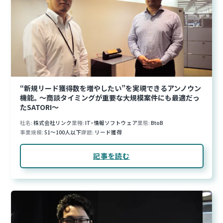
“新規リード獲得数を増やしたい”を実現できるアンノウン
機能。〜商談タイミングが重要な大規模案件にも最適だっ
たSATORI〜
社名
株式会社リンク
業種
IT・情報ソフトウェア
業態
BtoB
事業規模
51～100人以下
課題
リード獲得
記事を読む