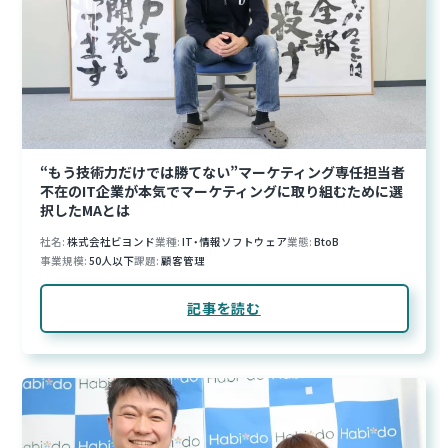
“もう技術力だけでは勝てない”マーケティング専任担当者
不在のIT企業が本気でマーケティングに取り組むために選
択したMAとは
社名
株式会社ビヨンド
業種
IT・情報ソフトウェア
業態
BtoB
事業規模
50人以下
課題
顧客管理
記事を読む