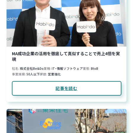
MA成功企業の活用を徹底して真似することで売上4倍を実
現
社名
株式会社Be&Do
業種
IT・情報ソフトウェア
業態
BtoB
事業規模
50人以下
課題
営業強化
記事を読む