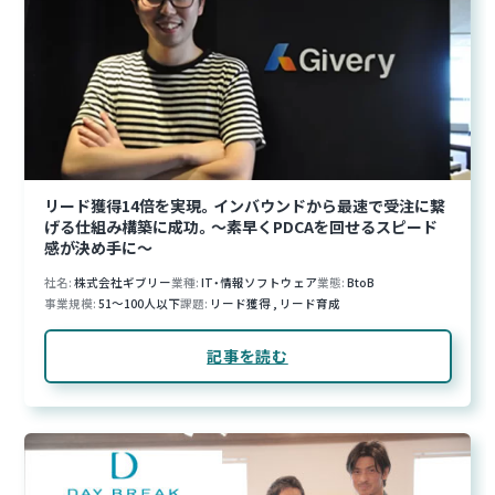
リード獲得14倍を実現。インバウンドから最速で受注に繋
げる仕組み構築に成功。〜素早くPDCAを回せるスピード
感が決め手に〜
社名
株式会社ギブリー
業種
IT・情報ソフトウェア
業態
BtoB
事業規模
51～100人以下
課題
リード獲得
,
リード育成
記事を読む