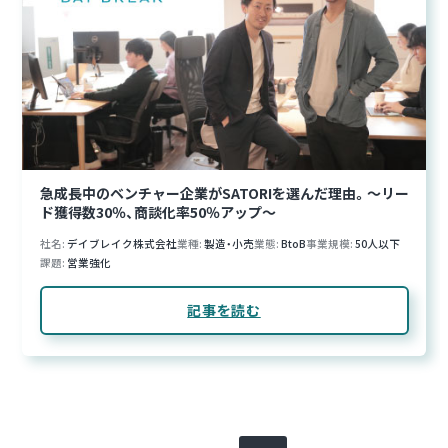
急成長中のベンチャー企業がSATORIを選んだ理由。〜リー
ド獲得数30％、商談化率50％アップ〜
社名
デイブレイク株式会社
業種
製造・小売
業態
BtoB
事業規模
50人以下
課題
営業強化
記事を読む