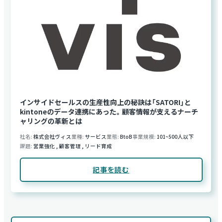
インサイドセールスの生産性向上の秘訣は「SATORI」と
kintoneのデータ連携にあった。顧客情報が支えるナーチ
ャリングの革新とは
社名
株式会社ヴィス
業種
サービス
業態
BtoB
事業規模
101~500人以下
課題
営業強化
,
顧客管理
,
リード育成
記事を読む