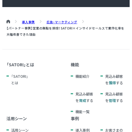
導入事例
広告・マーケティング
【パートナー事例】営業の無駄を排除！ SATORI×インサイドセールスで案件化率を
大幅改善できた理由
「SATORI」とは
機能
「SATORI」
機能紹介
見込み顧客
とは
を
獲得
する
見込み顧客
見込み顧客
を
育成
する
を
管理
する
機能一覧
活用シーン
事例
活用シーン
導入事例
お客さまの