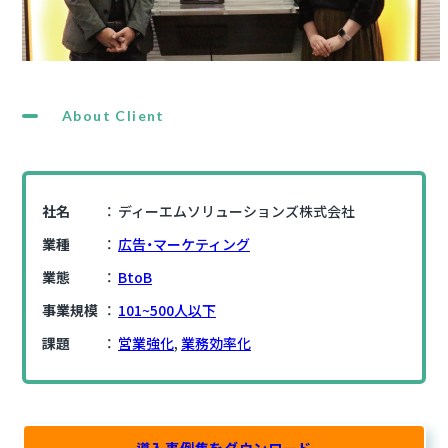
About Client
社名
ディーエムソリューションズ株式会社
業種
広告・マーケティング
業態
BtoB
事業規模
101~500人以下
課題
営業強化
,
業務効率化