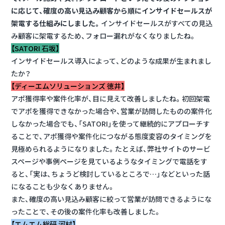
に応じて、確度の高い見込み顧客から順にインサイドセールスが
架電する仕組みにしました。
インサイドセールスがすべての見込
み顧客に架電するため、フォロー漏れがなくなりましたね。
【SATORI 石坂】
インサイドセールス導入によって、どのような成果が生まれまし
たか？
【ディーエムソリューションズ 徳井】
アポ獲得率や案件化率が、目に見えて改善しましたね。初回架電
でアポを獲得できなかった場合や、営業が訪問したものの案件化
しなかった場合でも、「SATORI」を使って継続的にアプローチす
ることで、アポ獲得や案件化につながる態度変容のタイミングを
見極められるようになりました。たとえば、弊社サイトのサービ
スページや事例ページを見ているようなタイミングで電話をす
ると、「実は、ちょうど検討しているところで…」などといった話
になることも少なくありません。
また、確度の高い見込み顧客に絞って営業が訪問できるようにな
ったことで、その後の案件化率も改善しました。
【エムエム総研 河村】