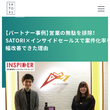
Skip
to
Case
content
【パートナー事例】営業の無駄を排除！
SATORI×インサイドセールスで案件化率
幅改善できた理由