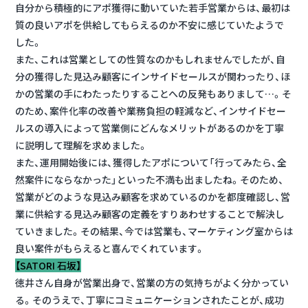
自分から積極的にアポ獲得に動いていた若手営業からは、最初は
質の良いアポを供給してもらえるのか不安に感じていたようで
した。
また、これは営業としての性質なのかもしれませんでしたが、自
分の獲得した見込み顧客にインサイドセールスが関わったり、ほ
かの営業の手にわたったりすることへの反発もありまして…。そ
のため、案件化率の改善や業務負担の軽減など、インサイドセー
ルスの導入によって営業側にどんなメリットがあるのかを丁寧
に説明して理解を求めました。
また、運用開始後には、獲得したアポについて「行ってみたら、全
然案件にならなかった」といった不満も出ましたね。そのため、
営業がどのような見込み顧客を求めているのかを都度確認し、営
業に供給する見込み顧客の定義をすりあわせすることで解決し
ていきました。その結果、今では営業も、マーケティング室からは
良い案件がもらえると喜んでくれています。
【SATORI 石坂】
徳井さん自身が営業出身で、営業の方の気持ちがよく分かってい
る。そのうえで、丁寧にコミュニケーションされたことが、成功