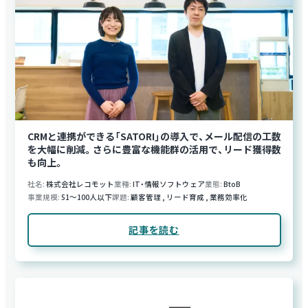
CRMと連携ができる「SATORI」の導入で、メール配信の工数
を大幅に削減。さらに豊富な機能群の活用で、リード獲得数
も向上。
社名
株式会社レコモット
業種
IT・情報ソフトウェア
業態
BtoB
事業規模
51～100人以下
課題
顧客管理
,
リード育成
,
業務効率化
記事を読む