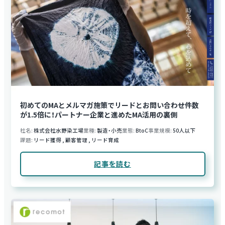
初めてのMAとメルマガ施策でリードとお問い合わせ件数
が1.5倍に！パートナー企業と進めたMA活用の裏側
社名
株式会社水野染工場
業種
製造・小売
業態
BtoC
事業規模
50人以下
課題
リード獲得
,
顧客管理
,
リード育成
記事を読む