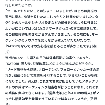
行したのだろうか。
「ツールでやりたいことは決まっていましたが、はじめは実際の
運用に慣れ、勘所を掴むためにしっかりと時間を使いました。
タ
グ付けのルールやシナリオ設定などの部分をどのように行えば
よいかについては、CS（カスタマーサクセス）の方に相談をして、
その都度指導を仰ぎながら学んでいきました。その際にも、マー
ケティングのノウハウを交えながら教えていただいたので、
『SATORI』ならではの安心感を感じることが多かったです
」（森口
氏）
当初のMAツール導入の目的は営業活動の効率化であった。
「SATORI」導入後、営業改革はどのように進んだのだろうか。
「リード獲得から商談、クロージング、フォローといった一連の流
れを、組織に分けて業務を分担することで、やらないことが明確
になりました。
例えば、これまで営業が担当していたアタックリ
ストの作成はマーケティング担当者が行うことになり、それぞれ
の業務に集中できています。『営業改革』と『SATORIの導入』がマ
ッチし相乗効果を発揮できているのではないでしょうか
」（佐藤
氏）