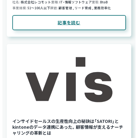
社名
株式会社レコモット
業種
IT・情報ソフトウェア
業態
BtoB
事業規模
51～100人以下
課題
顧客管理
,
リード育成
,
業務効率化
記事を読む
インサイドセールスの生産性向上の秘訣は「SATORI」と
kintoneのデータ連携にあった。顧客情報が支えるナーチ
ャリングの革新とは