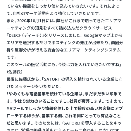
ていない機能をしっかり使い込んでいきたいです。それによっ
て、自社のマーケ活動をより強化していきたいです。
また、2020年10月1日には、弊社がこれまで培ってきたエリアマ
ーケティングの知見をすべて詰め込んだクラウドサービス
『DEECH（ディーチ）』をリリースしました。Googleマップ上から
エリアを選択するだけでポスティングの発注が出来たり、商圏分
析や反響分析が行える総合的なエリアマーケティングシステム
です。
このツールの販促活動にも、今後は力を入れていきたいですね」
（佐藤氏）
最後に佐藤氏から、「SATORI」の導入を検討されている企業に向
けたメッセージをいただいた。
「
やみくもな電話営業を続けている企業は、まだまだ多い印象で
す。やはり労力のいることですし、社員が疲弊します。ですので、
MAツールでしっかり情報発信した上で確度の高いお客様にアプ
ローチするほうが、営業する側、される側にとっても有益なこと
だと思います。
そのためには、『SATORI』を導入することをキッ
カケに、営業の組織改革も行えると一石二鳥かもしれないです