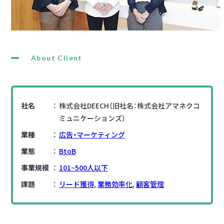
About Client
社名
株式会社DEECH（旧社名：株式会社アマネクコ
ミュニケーションズ）
業種
広告・マーケティング
業態
BtoB
事業規模
101~500人以下
課題
リード獲得
,
業務効率化
,
顧客管理