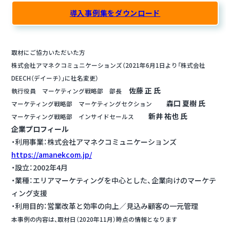
導入事例集をダウンロード
取材にご協力いただいた方
株式会社アマネクコミュニケーションズ（2021年6月1日より「株式会社
DEECH（デイーチ）」に社名変更）
佐藤 正 氏
執行役員 マーケティング戦略部 部長
森口 夏樹 氏
マーケティング戦略部 マーケティングセクション
新井 祐也 氏
マーケティング戦略部 インサイドセールス
企業プロフィール
・利用事業：株式会社アマネクコミュニケーションズ
https://amanekcom.jp/
・設立：2002年4月
・業種：エリアマーケティングを中心とした、企業向けのマーケテ
ィング支援
・利用目的：営業改革と効率の向上／見込み顧客の一元管理
本事例の内容は、取材日（2020年11月）時点の情報となります