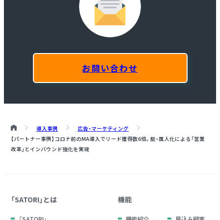
お問い合わせ
導入事例
広告・マーケティング
【パートナー事例】コロナ前のMA導入でリード獲得数6倍。脱・属人化による「営業
改革」とインバウンド強化を実現
「SATORI」とは
機能
「SATORI」
機能紹介
見込み顧客