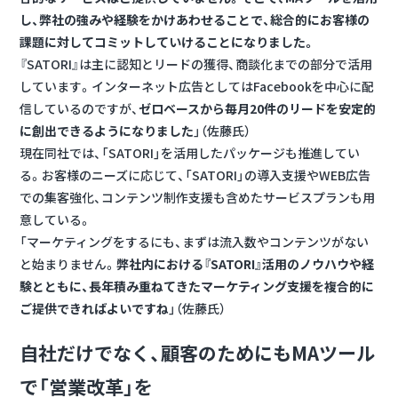
し、弊社の強みや経験をかけあわせることで、総合的にお客様の
課題に対してコミットしていけることになりました。
『SATORI』は主に認知とリードの獲得、商談化までの部分で活用
しています。インターネット広告としてはFacebookを中心に配
信しているのですが、
ゼロベースから毎月20件のリードを安定的
に創出できるようになりました
」（佐藤氏）
現在同社では、「SATORI」を活用したパッケージも推進してい
る。お客様のニーズに応じて、「SATORI」の導入支援やWEB広告
での集客強化、コンテンツ制作支援も含めたサービスプランも用
意している。
「マーケティングをするにも、まずは流入数やコンテンツがない
と始まりません。
弊社内における『SATORI』活用のノウハウや経
験とともに、長年積み重ねてきたマーケティング支援を複合的に
ご提供できればよいですね
」（佐藤氏）
自社だけでなく、顧客のためにもMAツール
で「営業改革」を