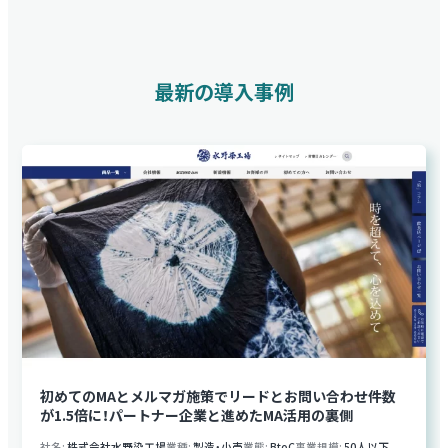
最新の導入事例
初めてのMAとメルマガ施策でリードとお問い合わせ件数
が1.5倍に！パートナー企業と進めたMA活用の裏側
社名
株式会社水野染工場
業種
製造・小売
業態
BtoC
事業規模
50人以下