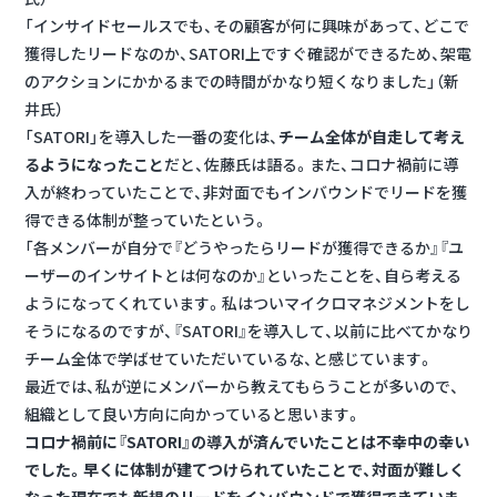
「インサイドセールスでも、その顧客が何に興味があって、どこで
獲得したリードなのか、SATORI上ですぐ確認ができるため、架電
のアクションにかかるまでの時間がかなり短くなりました」（新
井氏）
「SATORI」を導入した一番の変化は、
チーム全体が自走して考え
るようになったこと
だと、佐藤氏は語る。また、コロナ禍前に導
入が終わっていたことで、非対面でもインバウンドでリードを獲
得できる体制が整っていたという。
「各メンバーが自分で『どうやったらリードが獲得できるか』『ユ
ーザーのインサイトとは何なのか』といったことを、自ら考える
ようになってくれています。私はついマイクロマネジメントをし
そうになるのですが、『SATORI』を導入して、以前に比べてかなり
チーム全体で学ばせていただいているな、と感じています。
最近では、私が逆にメンバーから教えてもらうことが多いので、
組織として良い方向に向かっていると思います。
コロナ禍前に『SATORI』の導入が済んでいたことは不幸中の幸い
でした。早くに体制が建てつけられていたことで、対面が難しく
なった現在でも新規のリードをインバウンドで獲得できていま