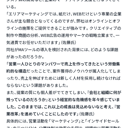
いる。
「エリアマーケティングでは、紙だけ、WEBだけという専業の企業
さんが主な競合となってくるのですが、弊社はオンラインとオフ
ラインの施策をご提供できることが強みです。クリエイティブの
制作や商圏の分析、WEB広告の運用やマーケの戦略立案まで、一
気通貫でお任せいただけます」（佐藤氏）
同社がMAツールの導入を検討された背景には、どのような課題
があったのだろうか。
「
営業一人ひとりのマンパワーで売上を作ってきたという労働集
約的な構造
だったことで、案件獲得のノウハウが属人化してしま
ったり、売上を伸ばすためには新しく人材を採用し続けなければ
ならないという課題がありました。
また、提案の質にも個人差がでてきてしまい、
『会社と組織に何が
残っているのだろうか』という経営的な危機感を年々感じていま
した。このままでは、これ以上の成長は見込めないなと考え、『営
業改革』を進めていくことにしたのです
」（佐藤氏）
具体的には、営業活動を「マーケティング」と「インサイドセール
ス」の二つに分け、分業体制で効率化を図り、組織的に営業活動を