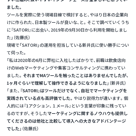
ました。
ツールを実際に使う現場目線で検討すると、やはり日本の企業向
けに作られた、日本製ツールが良いな、と。そこで調べていくうち
に『SATORI』に出会い、2019年の9月30日から利用を開始しまし
た」（佐藤氏）
現場で「SATORI」の運用を担当している新井氏に使い勝手につい
て伺った。
「私は2020年の6月に弊社に入社したばかりで、前職は飲食店向
けのWebマーケティングや集客コンサルティングに携わってい
ました。
それまでMAツールを触ったことはありませんでしたが、
1ヶ月ぐらいで理解して操作できるようになりました
」（新井氏）
「また、
『SATORI』はツールだけでなく、自社でマーケティングを
実践されている点も高評価でした。
やはり説得力が違います。個
人的には『1アクション、１メール』という言葉が印象に残ってい
るのですが、そうした
マーケティングに関するノウハウも提供し
てくださるのは他社と比較して導入への大きなアドバンテージ
でした
」（佐藤氏）