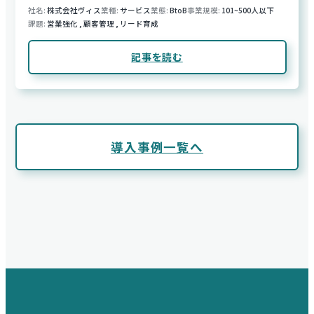
社名
株式会社ヴィス
業種
サービス
業態
BtoB
事業規模
101~500人以下
課題
営業強化
,
顧客管理
,
リード育成
記事を読む
導入事例一覧へ