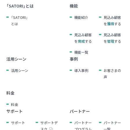
「SATORI」とは
機能
「SATORI」
機能紹介
見込み顧客
とは
を
獲得
する
見込み顧客
見込み顧客
を
育成
する
を
管理
する
機能一覧
活用シーン
事例
活用シーン
導入事例
お客さまの
声
料金
料金
サポート
パートナー
サポート
サポートデ
パートナー
パートナー
スク
プログラム
一覧