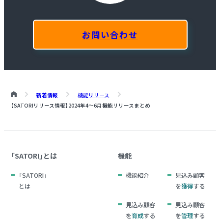
お問い合わせ
新着情報
機能リリース
【SATORIリリース情報】2024年4～6月機能リリースまとめ
「SATORI」とは
機能
「SATORI」
機能紹介
見込み顧客
とは
を
獲得
する
見込み顧客
見込み顧客
を
育成
する
を
管理
する