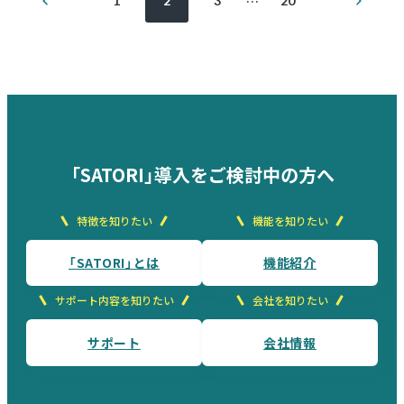
前
次
…
1
2
3
20
の
の
稿
ペ
ペ
ー
ー
ジ
ジ
の
ペ
ー
ジ
「SATORI」導入をご検討中の方へ
送
特徴を知りたい
機能を知りたい
り
「SATORI」とは
機能紹介
サポート内容を知りたい
会社を知りたい
サポート
会社情報