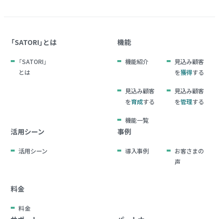
「SATORI」とは
機能
「SATORI」
機能紹介
見込み顧客
とは
を
獲得
する
見込み顧客
見込み顧客
を
育成
する
を
管理
する
機能一覧
活用シーン
事例
活用シーン
導入事例
お客さまの
声
料金
料金