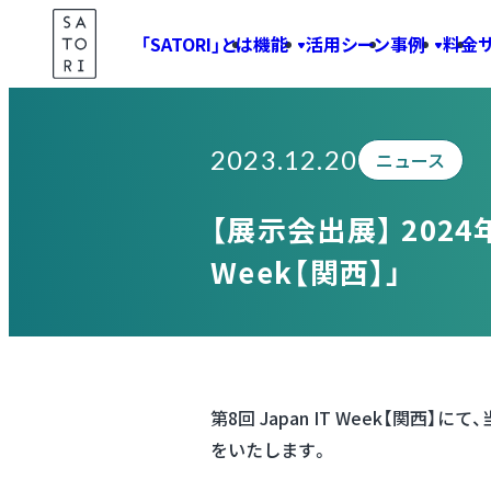
Skip
「SATORI」とは
機能
活用シーン
事例
料金
to
Information
content
2023.12.20
ニュース
【展示会出展】 2024年
Week【関西】」
第8回 Japan IT Week【関
をいたします。