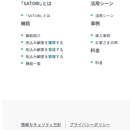
「SATORI」とは
活用シーン
「SATORI」とは
活用シーン
機能
事例
機能紹介
導入事例
見込み顧客を
獲得
する
お客さまの声
見込み顧客を
育成
する
料金
見込み顧客を
管理
する
料金
機能一覧
情報セキュリティ方針
プライバシーポリシー