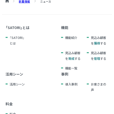
新着情報
ニュース
「SATORI」とは
機能
「SATORI」
機能紹介
見込み顧客
とは
を
獲得
する
見込み顧客
見込み顧客
を
育成
する
を
管理
する
機能一覧
活用シーン
事例
活用シーン
導入事例
お客さまの
声
料金
料金