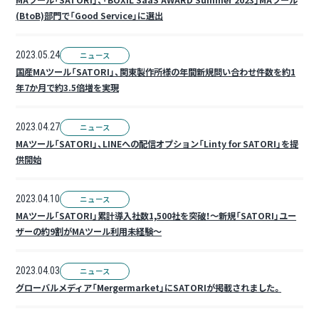
MAツール「SATORI」、「BOXIL SaaS AWARD Summer 2023」MAツール
(BtoB)部門で「Good Service」に選出
2023.05.24
ニュース
国産MAツール「SATORI」、関東製作所様の年間新規問い合わせ件数を約1
年7か月で約3.5倍増を実現
2023.04.27
ニュース
MAツール「SATORI」、LINEへの配信オプション「Linty for SATORI」を提
供開始
2023.04.10
ニュース
MAツール「SATORI」累計導入社数1,500社を突破！～新規「SATORI」ユー
ザーの約9割がMAツール利用未経験～
2023.04.03
ニュース
グローバルメディア「Mergermarket」にSATORIが掲載されました。