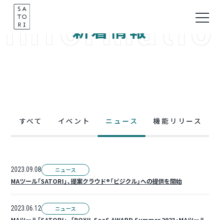
informatio
Skip
to
新着情報
content
すべて
イベント
ニュース
機能リリース
2023.09.08
ニュース
MAツール「SATORI」、提案クラウド®「ビジクル」への提供を開始
2023.06.12
ニュース