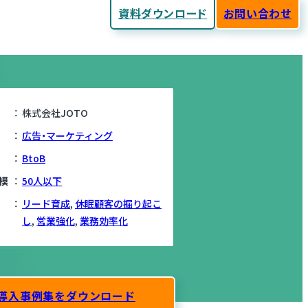
資料ダウンロード
お問い合わせ
out Client
株式会社JOTO
広告・マーケティング
BtoB
模
50人以下
リード育成
,
休眠顧客の掘り起こ
し
,
営業強化
,
業務効率化
導入事例集をダウンロード