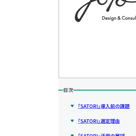
目次
「SATORI」導入前の課題
「SATORI」選定理由
「SATORI」活用の展望