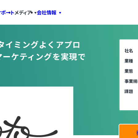
サポート
メディア
会社情報
Ab
タイミングよくアプロ
社名
マーケティングを実現で
業種
業態
事業規
課題