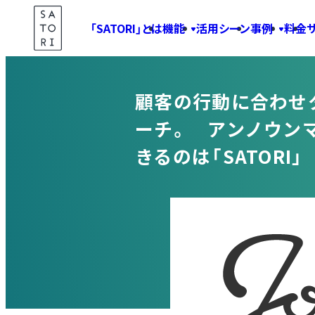
Skip
「SATORI」とは
機能
活用シーン
事例
料金
to
Case
content
顧客の行動に合わせ
ーチ。 アンノウン
きるのは「SATORI」