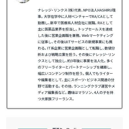
ナレッジ・リンクス（株）代表、NPO法人HASHIRU理
事。大学在学中に人材ベンチャーでRA/CAとして
勤務し、新卒で医療系人材会社に就職。RAとして
主に医薬品業界を担当し、トップセールスを達成
した後に営業企画職を兼務。Webマーケティング
に従事し、その後はITサービスの新規事業にも携
わる。IT系企業に営業企画職として転職し、数値分
析および戦略立案を担う。その後にナレッジ・リン
クスとして独立し、約3年後に事業を法人化。多く
のフリーライターとパートナーシップを構築し、
幅広いコンテンツ制作を担う。個人でもライター
や編集者として、主にスポーツ・ビジネス関連の分
野で活動する。その他、ランニングクラブ運営やメ
ディア編集長など。趣味はマラソン、4人の子を持
つ大家族フリーランス。