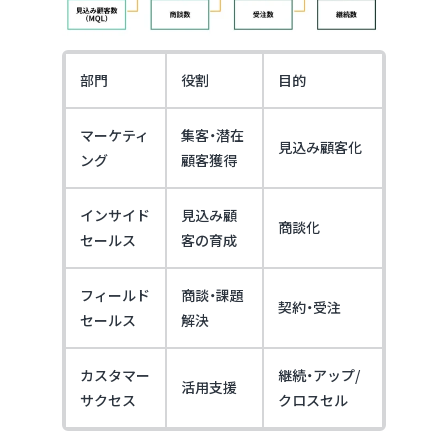
部門
役割
目的
マーケティ
集客・潜在
見込み顧客化
ング
顧客獲得
インサイド
見込み顧
商談化
セールス
客の育成
フィールド
商談・課題
契約・受注
セールス
解決
カスタマー
継続・アップ/
活用支援
サクセス
クロスセル