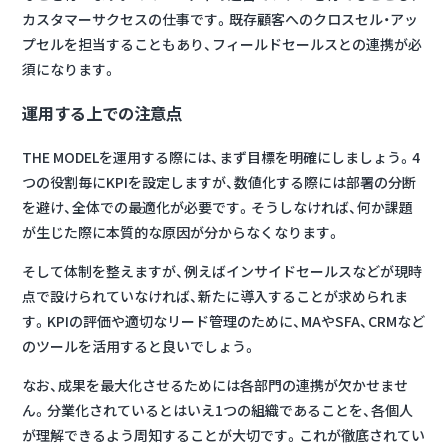
カスタマーサクセスの仕事です。
既存顧客へのクロスセル・アッ
プセルを担当することもあり、フィールドセールスとの連携が必
須
になります。
運用する上での注意点
THE MODELを運用する際には、まず目標を明確にしましょう。4
つの役割毎にKPIを設定しますが、
数値化する際には部署の分断
を避け、全体での最適化が必要
です。そうしなければ、何か課題
が生じた際に本質的な原因が分からなくなります。
そして体制を整えますが、例えばインサイドセールスなどが現時
点で設けられていなければ、新たに導入することが求められま
す。
KPIの評価や適切なリード管理のために、MAやSFA、CRMなど
のツールを活用すると良い
でしょう。
なお、成果を最大化させるためには各部門の連携が欠かせませ
ん。
分業化されているとはいえ1つの組織であることを、各個人
が理解できるよう周知することが大切
です。これが徹底されてい