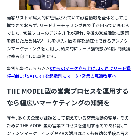
顧客リストが属人的に管理されていて顧客情報を全体として把
握できておらず、リードナーチャリングまで手が回っていません
でした。営業フローのデジタル化が遅れ、今後の営業活動に課題
を感じたためMAツールを導入。匿名客を顕在化できるアンノウ
ンマーケティングを活用し、結果的にリード獲得数が4倍、商談獲
得率も向上した事例です。
事例記事はこちら＞＞
0からのマーケ立ち上げ、3ヶ月でリード獲
得4倍に！「SATORI」を起爆剤にマーケ・営業の意識改革へ
THE MODEL型の営業プロセスを運用する
なら幅広いマーケティングの知識を
昨今、多くの企業が課題として抱えている営業活動の変革。その
ためにTHE MODEL型の営業プロセスを運用するのであれば、
コ
ンテンツマーケティングやMAの活用はとても有効な手段
と言え