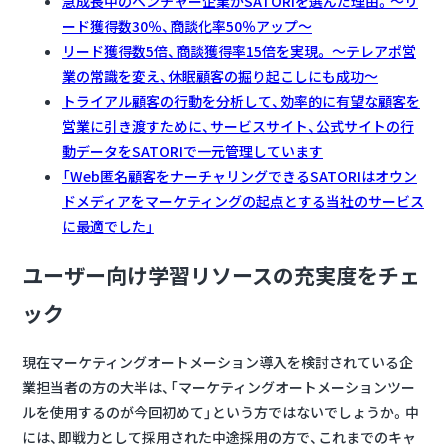
急成長中のベンチャー企業がSATORIを選んだ理由。〜リ
ード獲得数30％、商談化率50％アップ〜
リード獲得数5倍、商談獲得率15倍を実現。 〜テレアポ営
業の常識を変え、休眠顧客の掘り起こしにも成功〜
トライアル顧客の行動を分析して、効率的に有望な顧客を
営業に引き渡すために、サービスサイト、公式サイトの行
動データをSATORIで一元管理しています
「Web匿名顧客をナーチャリングできるSATORIはオウン
ドメディアをマーケティングの起点とする当社のサービス
に最適でした」
ユーザー向け学習リソースの充実度をチェ
ック
現在マーケティングオートメーション導入を検討されている企
業担当者の方の大半は、「マーケティングオートメーションツー
ルを使用するのが今回初めて」という方ではないでしょうか。中
には、即戦力として採用された中途採用の方で、これまでのキャ