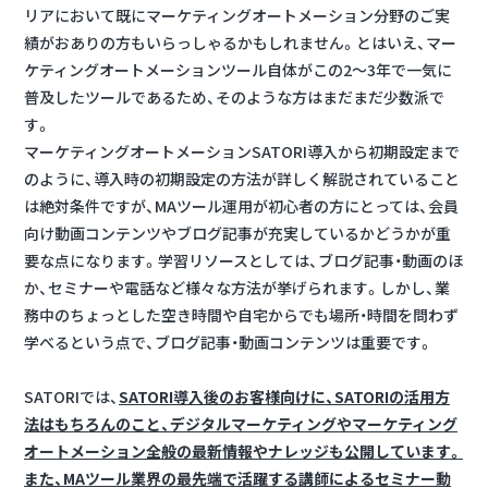
リアにおいて既にマーケティングオートメーション分野のご実
績がおありの方もいらっしゃるかもしれません。とはいえ、マー
ケティングオートメーションツール自体がこの2～3年で一気に
普及したツールであるため、そのような方はまだまだ少数派で
す。
マーケティングオートメーションSATORI導入から初期設定まで
のように、導入時の初期設定の方法が詳しく解説されていること
は絶対条件ですが、MAツール運用が初心者の方にとっては、会員
向け動画コンテンツやブログ記事が充実しているかどうかが重
要な点になります。学習リソースとしては、ブログ記事・動画のほ
か、セミナーや電話など様々な方法が挙げられます。しかし、業
務中のちょっとした空き時間や自宅からでも場所・時間を問わず
学べるという点で、ブログ記事・動画コンテンツは重要です。
SATORIでは、
SATORI導入後のお客様向けに、SATORIの活用方
法はもちろんのこと、デジタルマーケティングやマーケティング
オートメーション全般の最新情報やナレッジも公開しています。
また、MAツール業界の最先端で活躍する講師によるセミナー動