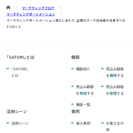
マーケティングブログ
マーケティングオートメーション
マーケティングオートメーション導入にあたり、企業のマーケ担当者が注意すべき
3つのこと
「SATORI」とは
機能
「SATORI」
機能紹介
見込み顧客
とは
を
獲得
する
見込み顧客
見込み顧客
を
育成
する
を
管理
する
機能一覧
活用シーン
事例
活用シーン
導入事例
お客さまの
声