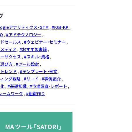
グ
oogleアナリティクス・GTM
KGI・KPI
EO
アドテクノロジー
イドセールス
ウェビナー・セミナー
ドメディア
おすすめ書籍
マーサクセス
スキル・資格
の選び方
ツール設定
ルトレンド
テンプレート・例文
ティング戦略
リード
事例紹介
率化
基礎知識
市場調査・レポート
レームワーク
組織作り