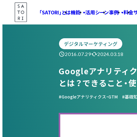
Skip
「SATORI」とは
機能
活用シーン
事例
料金
to
Marketing Blog
content
デジタルマーケティング
2016.07.29
2024.03.18
Googleアナリテ
とは？できること・
Googleアナリティクス・GTM
基礎