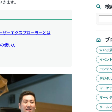
いきます。
検
検
索
 ユーザーエクスプローラーとは
ブ
の使い方
Web広告
イベン
コンテ
デジタ
マーケ
マーケ
メール