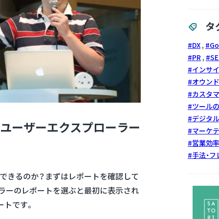
タ
DX
G
PR
S
インサ
オウン
カスタ
ツール
デジタ
ス ユーザーエクスプローラー
マーケ
営業効
手法・フ
できるのか？まずはレポートを確認して
ラーのレポートを選ぶと最初に表示され
ートです。