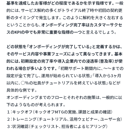
基準を達成したお客様がどの程度であるかを示す指標です。
一般
的には、サービス解約の多くがトライアル終了時や初回の契約更
新のタイミングで発生します。このように解約を大きく左右する
ということからも、
オンボーディング完了率はカスタマーサクセ
スのKPIの中でも非常に重要な指標の一つ
と言えるでしょう。
どの状態を「オンボーディングが完了している」と定義するかは、
そのサービス内容や事業フェーズによって異なってきます。基本
的には、初期設定の完了率や導入企業内での浸透率（普及率）が使
われる場合が多いようです。
「初期サポート期間内に、〜〜までの
設定が全て完了し、運用が始められている状態」「導入から3ヶ月
以内に、◯％の社員がチュートリアルを終えている状態」などが
具体的な例です。
オンボーディングまでのフローとそれぞれの施策は、一般的に以
下のようなものが考えられます。
１：キックオフ（キックオフMTGの実施、課題と成果の確認）
２：トレーニング（チュートリアル、活用ウェビナー、ユーザー会）
３：状況確認（チェックリスト、担当者によるヒアリング）