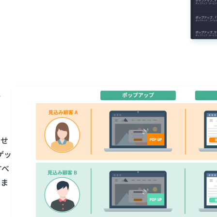
特
わせ
ゲッ
すべ
しま