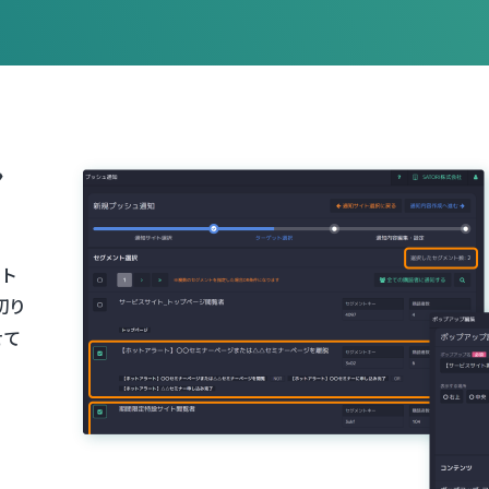
ン
イト
切り
せて