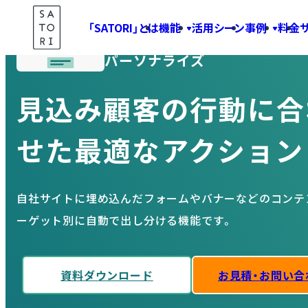
Skip
「SATORI」とは
機能
活用シーン
事例
料金
to
content
パーソナライズ
見込み顧客の行動に合
せた最適なアクション
自社サイトに埋め込んだフォームやバナーなどのコンテ
ーゲット別に自動で出し分ける機能です。
資料ダウンロード
お見積・お問い合