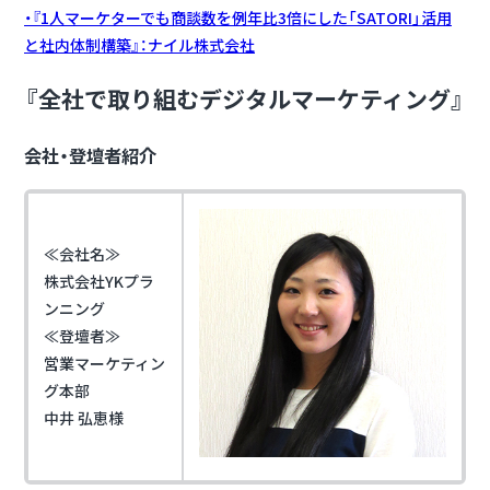
・『1人マーケターでも商談数を例年比3倍にした「SATORI」活用
と社内体制構築』：ナイル株式会社
『全社で取り組むデジタルマーケティング』
会社・登壇者紹介
≪会社名≫
株式会社YKプラ
ンニング
≪登壇者≫
営業マーケティン
グ本部
中井 弘恵様