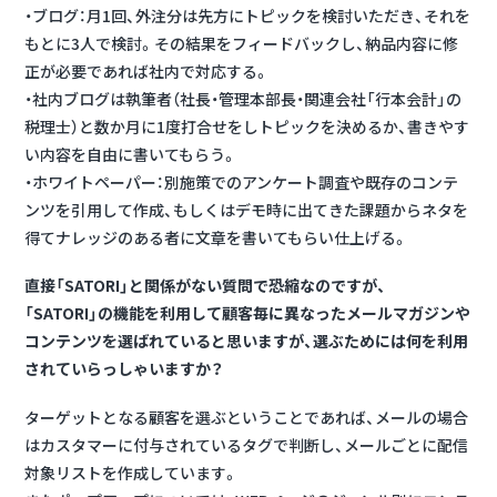
・ブログ：月1回、外注分は先方にトピックを検討いただき、それを
もとに3人で検討。その結果をフィードバックし、納品内容に修
正が必要であれば社内で対応する。
・社内ブログは執筆者（社長・管理本部長・関連会社「行本会計」の
税理士）と数か月に1度打合せをしトピックを決めるか、書きやす
い内容を自由に書いてもらう。
・ホワイトペーパー：別施策でのアンケート調査や既存のコンテ
ンツを引用して作成、もしくはデモ時に出てきた課題からネタを
得てナレッジのある者に文章を書いてもらい仕上げる。
直接「SATORI」と関係がない質問で恐縮なのですが、
「SATORI」の機能を利用して顧客毎に異なったメールマガジンや
コンテンツを選ばれていると思いますが、選ぶためには何を利用
されていらっしゃいますか？
ターゲットとなる顧客を選ぶということであれば、メールの場合
はカスタマーに付与されているタグで判断し、メールごとに配信
対象リストを作成しています。