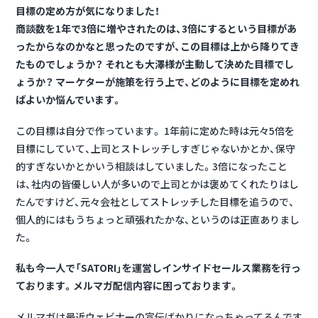
目標の定め方が気になりました！
商談数を1年で3倍に増やされたのは、3倍にするという目標があ
ったからなのかなと思ったのですが、この目標は上から降りてき
たものでしょうか？ それとも大澤様が主動して決めた目標でし
ょうか？ マーケターが施策を行う上で、どのように目標を定めれ
ばよいか悩んでいます。
この目標は自分で作っています。 1年前に定めた時は元々5倍を
目標にしていて、上司とストレッチしすぎじゃないかとか、保守
的すぎないかとかいう相談はしていました。3倍になったこと
は、社内の皆優しい人が多いので上司とかは褒めてくれたりはし
たんですけど、元々会社としてストレッチした目標を追うので、
個人的にはもうちょっと頑張れたかな、というのは正直ありまし
た。
私も今一人で「SATORI」を運営しインサイドセールス業務を行っ
ております。メルマガ配信内容に困っております。
メルマガは最近ウェビナーの宣伝ばかりになっちゃってるんです