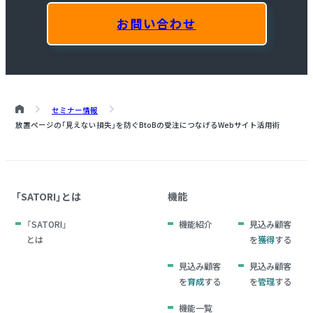
お問い合わせ
セミナー情報
放置ページの「見えない損失」を防ぐBtoBの受注につなげるWebサイト活用術
「SATORI」とは
機能
「SATORI」
機能紹介
見込み顧客
とは
を
獲得
する
見込み顧客
見込み顧客
を
育成
する
を
管理
する
機能一覧