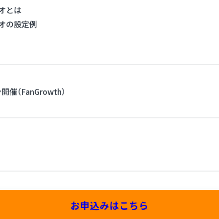
オとは
オの設定例
催（FanGrowth）
お申込みはこちら