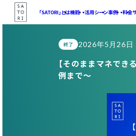
Skip
「SATORI」とは
機能
活用シーン
事例
料金
to
Seminar
content
2026年5月26日
終了
【そのままマネできる
例まで〜