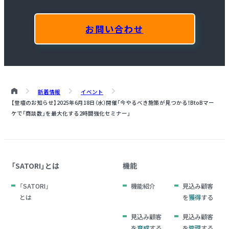
お問い合わせ
新着情報
イベント
【登壇のお知らせ】2025年6月18日（水）開催「今やるべき施策が見つかる！BtoBマー
ケで「商談数」を最大化する2時間強化セミナー」
「SATORI」とは
機能
「SATORI」
機能紹介
見込み顧客
とは
を
獲得
する
見込み顧客
見込み顧客
を
育成
する
を
管理
する