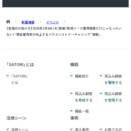
新着情報
イベント
【登壇のお知らせ】2025年1月9日（木）開催「新規リード獲得施策だけじゃもったい
ない！ “商談獲得率が向上するハウスリストナーチャリング” 施策」
「SATORI」とは
機能
「SATORI」
機能紹介
見込み顧客
とは
を
獲得
する
見込み顧客
見込み顧客
を
育成
する
を
管理
する
機能一覧
活用シーン
事例
活用シーン
導入事例
お客さまの