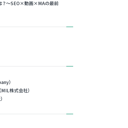
は？〜SEO×動画×MAの最前
ny）
MIL株式会社）
）