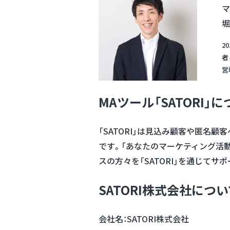
マ
堀
2
者
営
MAツール「SATORI」
「SATORI」は見込み顧客や匿名
です。「あなたのマーケティング活動
スの方々を「SATORI」を通じてサ
SATORI株式会社につ
会社名：SATORI株式会社