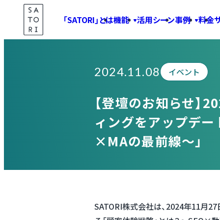
Skip
「SATORI」とは
機能
活用シーン
事例
料金
to
Information
content
2024.11.08
イベント
【登壇のお知らせ】20
ィングをアップデート
×MAの最前線〜」
SATORI株式会社は、2024年11