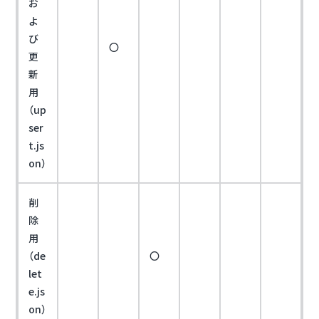
お
よ
び
〇
更
新
用
（up
ser
t.js
on）
削
除
用
（de
〇
let
e.js
on）