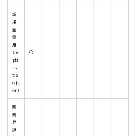
新
規
登
録
用
（re
〇
gis
tra
tio
n.js
on）
新
規
登
録