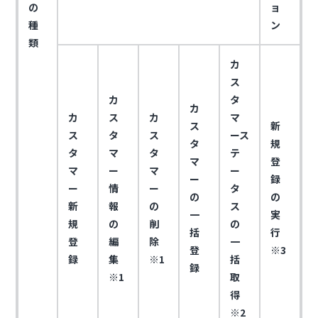
の
ョ
種
ン
類
カ
ス
カ
タ
カ
カ
ス
カ
マ
ス
新
ス
タ
ス
ース
タ
規
タ
マ
タ
テ
マ
登
マ
ー
マ
ー
ー
録
ー
情
ー
タ
の
の
新
報
の
ス
一
実
規
の
削
の
括
行
登
編
除
一
登
※3
録
集
※1
括
録
※1
取
得
※2