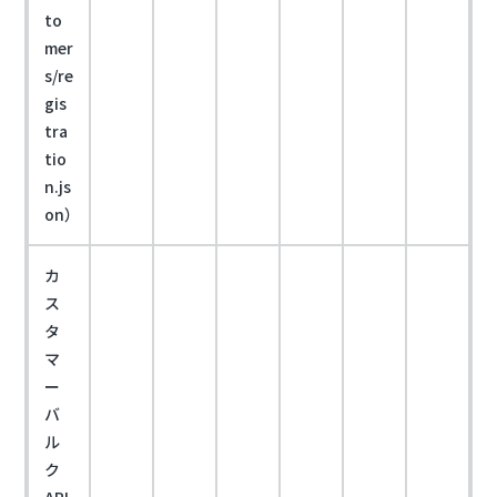
to
mer
s/re
gis
tra
tio
n.js
on）
カ
ス
タ
マ
ー
バ
ル
ク
API