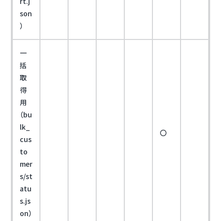
rt.j
son
）
一
括
取
得
用
（bu
lk_
〇
cus
to
mer
s/st
atu
s.js
on）