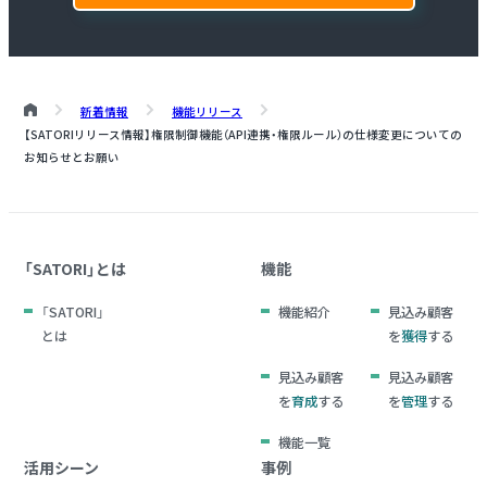
新着情報
機能リリース
【SATORIリリース情報】権限制御機能（API連携・権限ルール）の仕様変更についての
お知らせとお願い
「SATORI」とは
機能
「SATORI」
機能紹介
見込み顧客
とは
を
獲得
する
見込み顧客
見込み顧客
を
育成
する
を
管理
する
機能一覧
活用シーン
事例