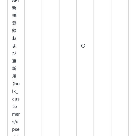
新
規
登
録
お
よ
〇
び
更
新
用
（bu
lk_
cus
to
mer
s/u
pse