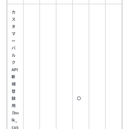
カ
ス
タ
マ
ー
バ
ル
ク
API
新
規
登
録
〇
用
（bu
lk_
cus