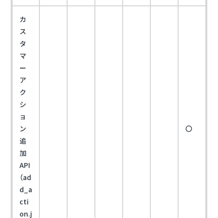
カ
ス
タ
マ
ー
ア
ク
シ
ョ
ン
〇
追
加
API
（ad
d_a
cti
on.j