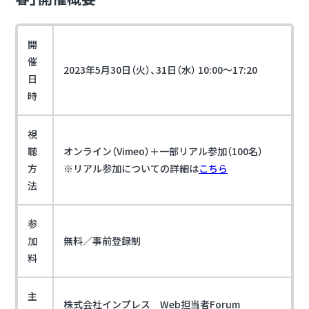
開
催
2023年5月30日（火）、31日（水） 10:00～17:20
日
時
視
聴
オンライン（Vimeo）＋一部リアル参加（100名）
方
※リアル参加についての詳細は
こちら
法
参
加
無料／事前登録制
料
主
株式会社インプレス Web担当者Forum