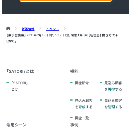
新着情報
イベント
【展示会出展】
2023年2月15日（水）～17日（金）開催
「第5回 【名古屋】 働き方改革
EXPO」
「SATORI」とは
機能
「SATORI」
機能紹介
見込み顧客
とは
を
獲得
する
見込み顧客
見込み顧客
を
育成
する
を
管理
する
機能一覧
活用シーン
事例