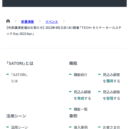
新着情報
イベント
【外部講演登壇のお知らせ】 2022年4月21日（木）開催 「TECH+ セミナー セールステ
ック Day 2022 Apr.」
「SATORI」とは
機能
「SATORI」
機能紹介
見込み顧客
とは
を
獲得
する
見込み顧客
見込み顧客
を
育成
する
を
管理
する
機能一覧
活用シーン
事例
活用シーン
導入事例
お客さまの