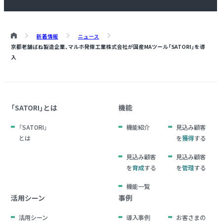
新着情報
ニュース
京都老舗ばね製造企業、マルホ発條工業株式会社が国産MAツール「SATORI」を導
入
「SATORI」とは
機能
「SATORI」
機能紹介
見込み顧客
とは
を
獲得
する
見込み顧客
見込み顧客
を
育成
する
を
管理
する
機能一覧
活用シーン
事例
活用シーン
導入事例
お客さまの