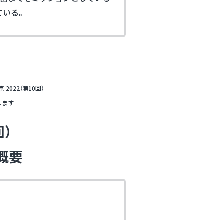
ている。
022（第10回）
します
回）
概要