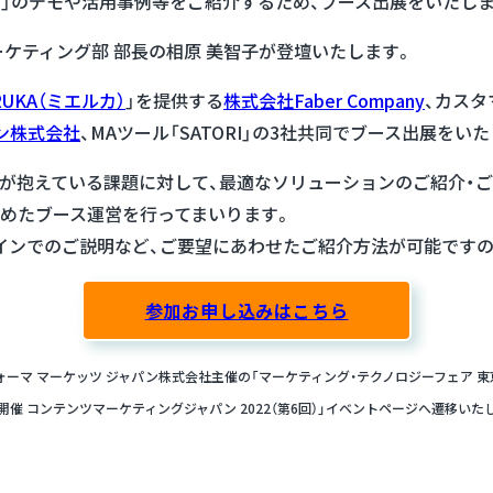
RI」のデモや活用事例等をご紹介するため、ブース出展をいたし
ーケティング部 部長の相原 美智子が登壇いたします。
RUKA（ミエルカ）
」を提供する
株式会社Faber Company
、カス
ン株式会社
、MAツール「SATORI」の3社共同でブース出展をい
が抱えている課題に対して、最適なソリューションのご紹介・ご
めたブース運営を行ってまいります。
インでのご説明など、ご要望にあわせたご紹介方法が可能ですの
参加お申し込みはこちら
ーマ マーケッツ ジャパン株式会社主催の「マーケティング・テクノロジーフェア 東京 2
開催 コンテンツマーケティングジャパン 2022（第6回）」イベントページへ遷移いた