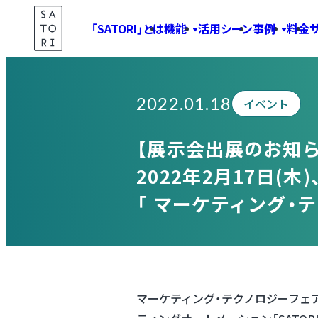
Skip
「SATORI」とは
機能
活用シーン
事例
料金
to
Information
content
2022.01.18
イベント
【展示会出展のお知ら
2022年2月17日(木)
「 マーケティング・テ
マーケティング・テクノロジーフェア 