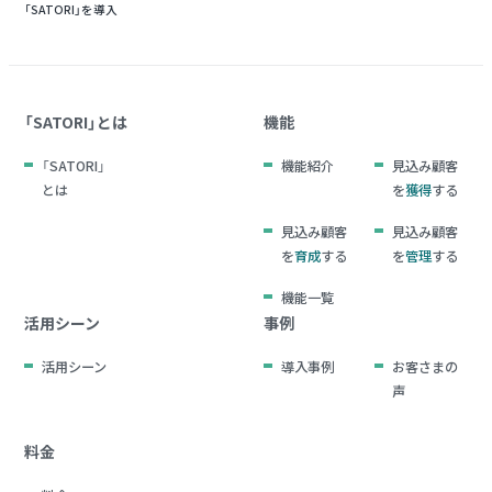
「SATORI」を導入
「SATORI」とは
機能
「SATORI」
機能紹介
見込み顧客
とは
を
獲得
する
見込み顧客
見込み顧客
を
育成
する
を
管理
する
機能一覧
活用シーン
事例
活用シーン
導入事例
お客さまの
声
料金