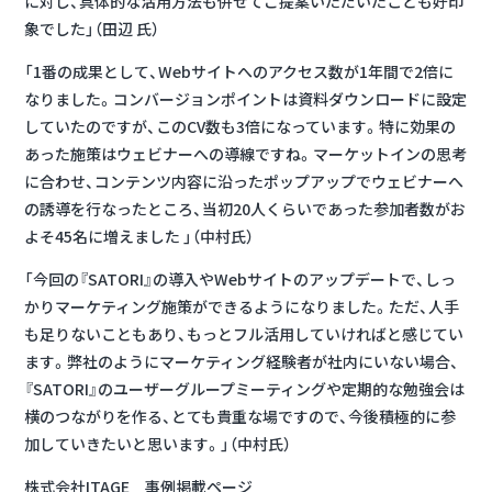
に対し、具体的な活用方法も併せてご提案いただいたことも好印
象でした」（田辺 氏）
「1番の成果として、Webサイトへのアクセス数が1年間で2倍に
なりました。コンバージョンポイントは資料ダウンロードに設定
していたのですが、このCV数も3倍になっています。特に効果の
あった施策はウェビナーへの導線ですね。マーケットインの思考
に合わせ、コンテンツ内容に沿ったポップアップでウェビナーへ
の誘導を行なったところ、当初20人くらいであった参加者数がお
よそ45名に増えました 」（中村氏）
「今回の『SATORI』の導入やWebサイトのアップデートで、しっ
かりマーケティング施策ができるようになりました。ただ、人手
も足りないこともあり、もっとフル活用していければと感じてい
ます。弊社のようにマーケティング経験者が社内にいない場合、
『SATORI』のユーザーグループミーティングや定期的な勉強会は
横のつながりを作る、とても貴重な場ですので、今後積極的に参
加していきたいと思います。」（中村氏）
株式会社ITAGE 事例掲載ページ