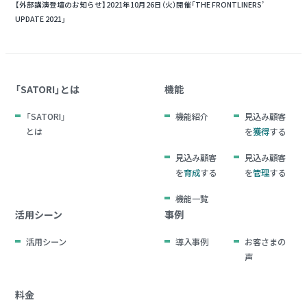
【外部講演登壇のお知らせ】
2021年10月26日（火）開催
「THE FRONTLINERS’
UPDATE 2021」
「SATORI」とは
機能
「SATORI」
機能紹介
見込み顧客
とは
を
獲得
する
見込み顧客
見込み顧客
を
育成
する
を
管理
する
機能一覧
活用シーン
事例
活用シーン
導入事例
お客さまの
声
料金