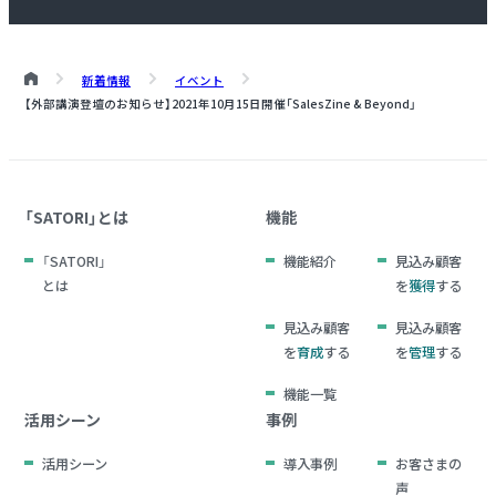
新着情報
イベント
【外部講演登壇のお知らせ】
2021年10月15日開催
「SalesZine & Beyond」
「SATORI」とは
機能
「SATORI」
機能紹介
見込み顧客
とは
を
獲得
する
見込み顧客
見込み顧客
を
育成
する
を
管理
する
機能一覧
活用シーン
事例
活用シーン
導入事例
お客さまの
声