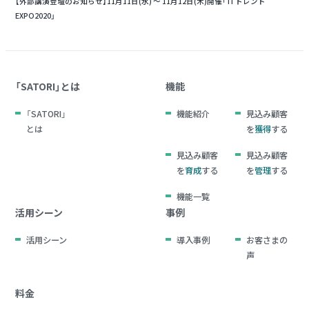
【外部講演登壇のお知らせ】11月11日(水) ～ 11月12日(木)開催「 ITトレンド
EXPO2020」
「SATORI」とは
機能
「SATORI」
機能紹介
見込み顧客
とは
を
獲得
する
見込み顧客
見込み顧客
を
育成
する
を
管理
する
機能一覧
活用シーン
事例
活用シーン
導入事例
お客さまの
声
料金