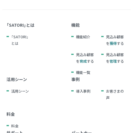
「SATORI」とは
機能
「SATORI」
機能紹介
見込み顧客
とは
を
獲得
する
見込み顧客
見込み顧客
を
育成
する
を
管理
する
機能一覧
活用シーン
事例
活用シーン
導入事例
お客さまの
声
料金
料金
サポート
パートナー