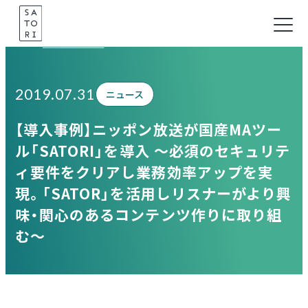
Skip
to
Information
content
2019.07.31
ニュース
【導入事例】ニッポン放送が国産MAツー
ル「SATORI」を導入 〜必須のセキュリテ
ィ要件をクリアし業務効率アップを実
現。「SATOR」を活用しリスナーがより興
味・関心のあるコンテンツ作りに取り組
む〜