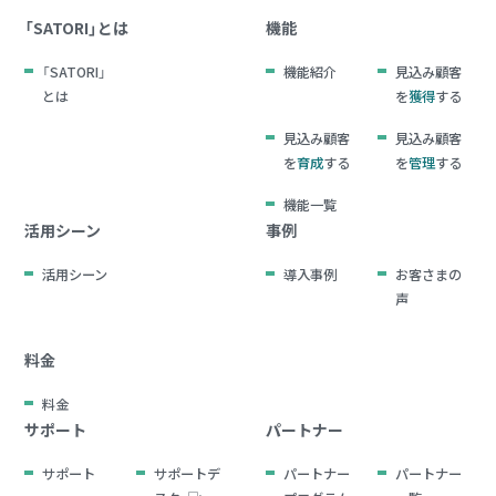
「SATORI」とは
機能
「SATORI」
機能紹介
見込み顧客
とは
を
獲得
する
見込み顧客
見込み顧客
を
育成
する
を
管理
する
機能一覧
活用シーン
事例
活用シーン
導入事例
お客さまの
声
料金
料金
サポート
パートナー
サポート
サポートデ
パートナー
パートナー