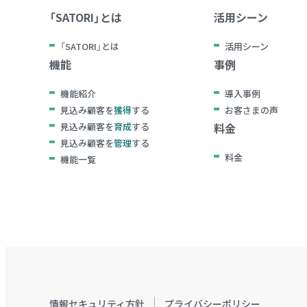
「SATORI」とは
活用シーン
「SATORI」とは
活用シーン
機能
事例
機能紹介
導入事例
見込み顧客を
獲得
する
お客さまの声
見込み顧客を
育成
する
料金
見込み顧客を
管理
する
料金
機能一覧
情報セキュリティ方針
プライバシーポリシー