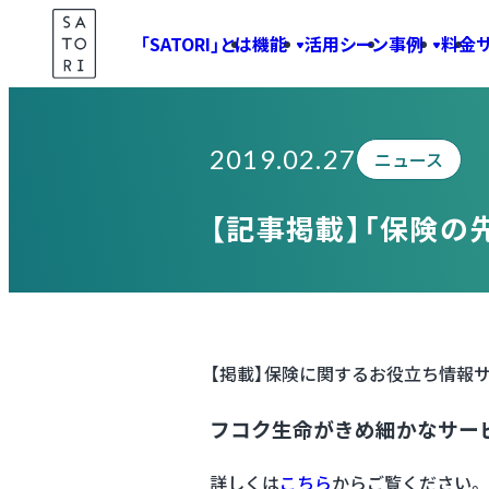
Skip
「SATORI」とは
機能
活用シーン
事例
料金
to
Information
content
2019.02.27
ニュース
【記事掲載】「保険の
【掲載】保険に関するお役立ち情報サイ
フコク生命がきめ細かなサービ
詳しくは
こちら
からご覧ください。