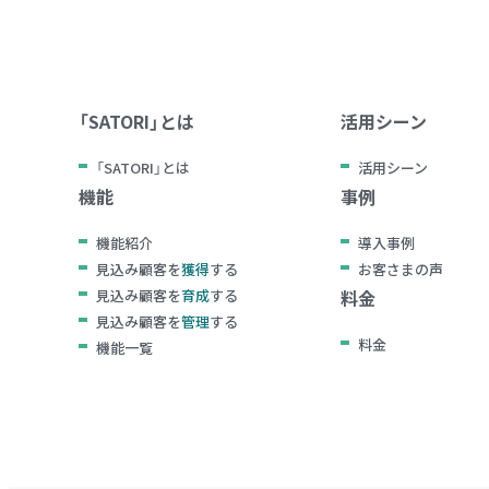
「SATORI」とは
活用シーン
「SATORI」とは
活用シーン
機能
事例
機能紹介
導入事例
見込み顧客を
獲得
する
お客さまの声
見込み顧客を
育成
する
料金
見込み顧客を
管理
する
料金
機能一覧