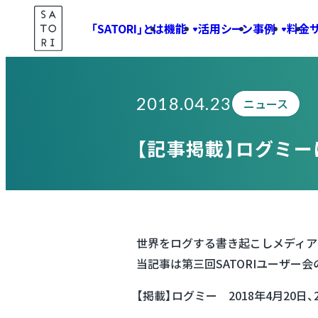
Skip
「SATORI」とは
機能
活用シーン
事例
料金
to
Information
content
2018.04.23
ニュース
【記事掲載】ログミ
世界をログする書き起こしメディア
当記事は第三回SATORIユーザー
【掲載】ログミー 2018年4月20日、2