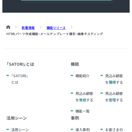
新着情報
機能リリース
HTMLパーツ作成機能・メールテンプレート雛形・画像ホスティング
「SATORI」とは
機能
「SATORI」
機能紹介
見込み顧客
とは
を
獲得
する
見込み顧客
見込み顧客
を
育成
する
を
管理
する
機能一覧
活用シーン
事例
活用シーン
導入事例
お客さまの