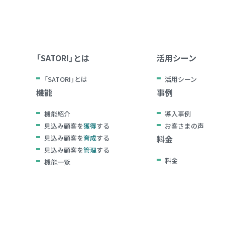
「SATORI」とは
活用シーン
「SATORI」とは
活用シーン
機能
事例
機能紹介
導入事例
見込み顧客を
獲得
する
お客さまの声
見込み顧客を
育成
する
料金
見込み顧客を
管理
する
料金
機能一覧