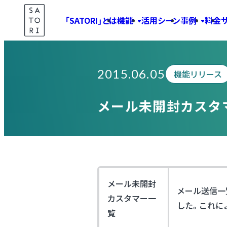
Skip
「SATORI」とは
機能
活用シーン
事例
料金
to
Information
content
2015.06.05
機能リリース
メール未開封カスタ
メール未開封
メール送信一
カスタマー一
した。これに
覧