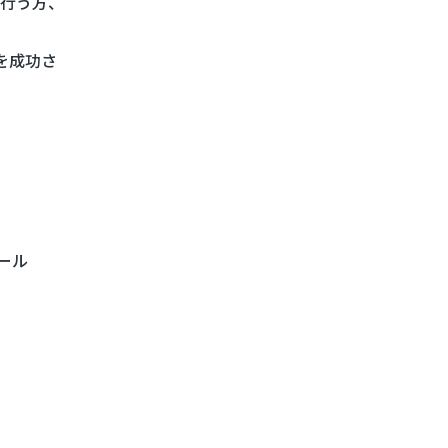
行う方、
を成功さ
ール