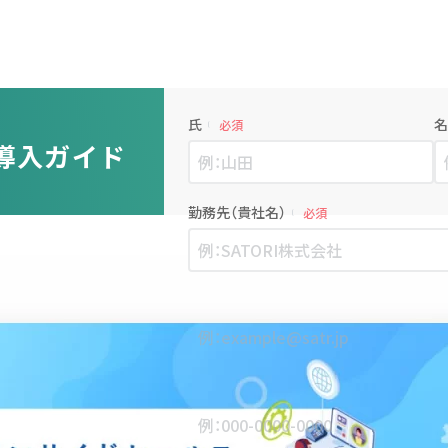
氏
名
必須
導入ガイド
勤務先（貴社名）
必須
勤務先メールアドレス
必須
日中につながりやすい電話番号
必須