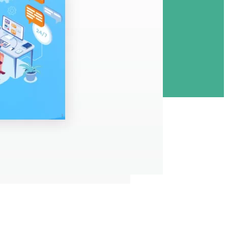
同意の上、送信してください。
ーに同意する
必須